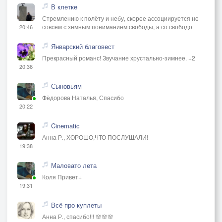
В клетке
Стремлению к полёту и небу, скорее ассоциируется не
совсем с земным пониманием свободы, а со свободо
20:46
Январский благовест
Прекрасный романс! Звучание хрустально-зимнее. +2
20:36
Сыновьям
Фёдорова Наталья, Спасибо
20:22
Cinematic
Анна Р., ХОРОШО,ЧТО ПОСЛУШАЛИ!
19:38
Маловато лета
Коля Привет+
19:31
Всё про куплеты
Анна Р., спасибо!!! 🌸🌸🌸