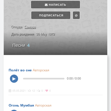
НАПИСАТЬ
ПОДПИСАТЬСЯ
Откуда
Самара
Дата рождения
30 May 1972
Песни
4
Полёт во сне
Авторская
▶
0:00 / 0:00
05.05.2021
12
0
0
|
|
|
Огонь Мумбая
Авторская