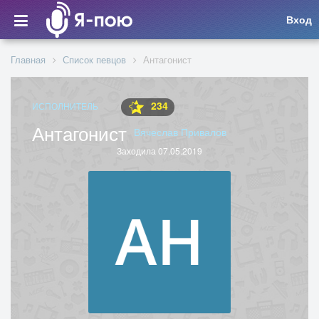
Вход
Главная
Список певцов
Антагонист
234
ИСПОЛНИТЕЛЬ
Антагонист
Вячеслав Привалов
Заходила 07.05.2019