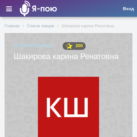
Вход
Главная
Список певцов
Шакирова карина Ренатовна
200
ИСПОЛНИТЕЛЬНИЦА
Шакирова карина Ренатовна