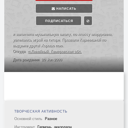
НАПИСАТЬ
ПОДПИСАТЬСЯ
я закончила музыкальную школу, по классу акардионна,
увлекаюсь игрой на гитаре. Прозвали Каринишной по
выдумке друга! Хорошо пою.
Откуда
п.Линейный. Кемеровская обл.
Дата рождения
20 Jun 2000
ТВОРЧЕСКАЯ АКТИВНОСТЬ
Основной стиль
Разное
Инструмент
Гармонь, аккордеон