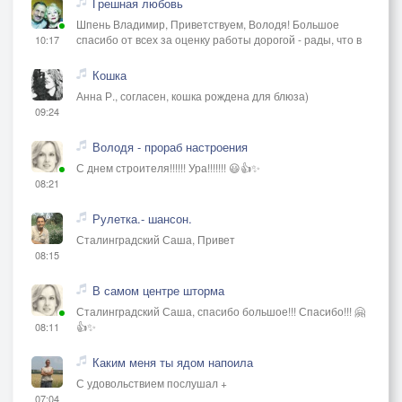
Грешная любовь
Шпень Владимир, Приветствуем, Володя! Большое
спасибо от всех за оценку работы дорогой - рады, что в
10:17
Кошка
Анна Р., согласен, кошка рождена для блюза)
09:24
Володя - прораб настроения
С днем строителя!!!!!! Ура!!!!!!! 😃👍✨
08:21
Рулетка.- шансон.
Сталинградский Саша, Привет
08:15
В самом центре шторма
Сталинградский Саша, спасибо большое!!! Спасибо!!! 🤗
👍✨
08:11
Каким меня ты ядом напоила
С удовольствием послушал +
07:04