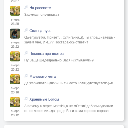
23:27
На рассвете
Задумка получилась+
вчера
23:25
Солнца луч.
Qwertysvetka. Привет, ,, хулиганка,,)). Ты спрашиваешь -
зачем мне, ИИ..?? Постараюсь ответит
вчера
23:22
Песенка про поэтов
Ну Ваще,шедеврально Вася:-)!Улыбнул!+9
вчера
23:22
Маловато лета
Да,жарковато:-)Любишь ты лето Коля,чувствуется:-)+8
вчера
23:16
Хранимые Богом
А почему ж через мостИк,а не мОстик)даблом сделали
голос через ии...да вроде Вы и сами хорошо справл
вчера
23:12