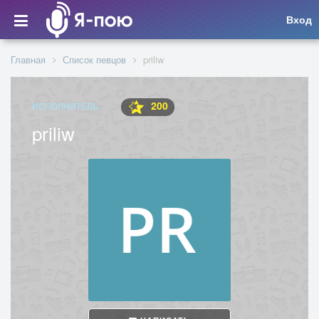
Вход
Главная
Список певцов
priliw
200
ИСПОЛНИТЕЛЬ
priliw