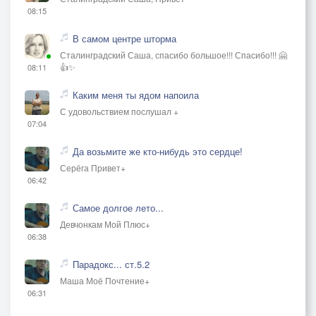
08:15
В самом центре шторма
Сталинградский Саша, спасибо большое!!! Спасибо!!! 🤗
👍✨
08:11
Каким меня ты ядом напоила
С удовольствием послушал +
07:04
Да возьмите же кто-нибудь это сердце!
Серёга Привет+
06:42
Самое долгое лето...
Девчонкам Мой Плюс+
06:38
Парадокс... ст.5.2
Маша Моё Почтение+
06:31