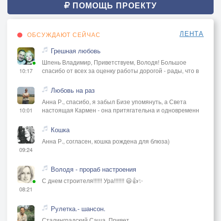
ПОМОЩЬ ПРОЕКТУ
ЛЕНТА
ОБСУЖДАЮТ СЕЙЧАС
Грешная любовь
Шпень Владимир, Приветствуем, Володя! Большое
спасибо от всех за оценку работы дорогой - рады, что в
10:17
Любовь на раз
Анна Р., спасибо, я забыл Бизе упомянуть, а Света
настоящая Кармен - она притягательна и одновременн
10:01
Кошка
Анна Р., согласен, кошка рождена для блюза)
09:24
Володя - прораб настроения
С днем строителя!!!!!! Ура!!!!!!! 😃👍✨
08:21
Рулетка.- шансон.
Сталинградский Саша, Привет