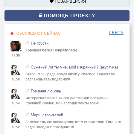
НОВАЯ ВЕРСИЯ
ПОМОЩЬ ПРОЕКТУ
ЛЕНТА
ОБСУЖДАЮТ СЕЙЧАС
Не грусти
Хорошая песня!Понравилась!
17:36
Суженый ли ты мне, мой избранный? (акустика)
OrangutanG, рада всегда визиту, спасибо! Побежала
распаковывать подарки!🧡
16:56
Грешная любовь
Интересная песня, много участников в создании
"грешной любви", мои аплодисменты всем!
16:54
Марш строителей
Замечательное посвящение всем строителям, Гимн что
надо! Володю с праздником!
16:52