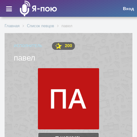
Вход
Главная
Список певцов
павел
200
ИСПОЛНИТЕЛЬ
павел