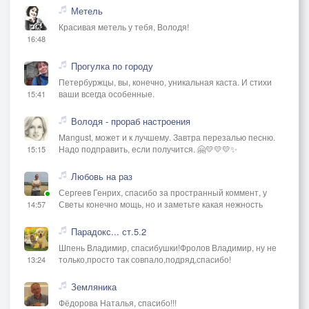
Метель
Красивая метель у тебя, Володя!
16:48
Прогулка по городу
Петербуржцы, вы, конечно, уникальная каста. И стихи
ваши всегда особенные.
15:41
Володя - прораб настроения
Mangust, может и к лучшему. Завтра перезалью песню.
Надо подправить, если получится. 🤗💛💛💛✨
15:15
Любовь на раз
Сергеев Генрих, спасибо за пространный коммент, у
Светы конечно мощь, но и заметьте какая нежность
14:57
Парадокс... ст.5.2
Шпень Владимир, спасибушки!Фролов Владимир, ну не
только,просто так совпало,подряд,спасибо!
13:24
Земляника
Фёдорова Наталья, спасибо!!!