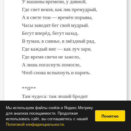
У машины времени, у дивной,
Где свет веков, как лик премудрый,
А в свете том — времён порывы,
Часы заводят бег свой мудрый.
Бегут вперёд, бегут назад,
В туман, в сиянье, в звёздный ряд,
Где каждый миг — как луч зари,
Где время свечи не зажгло,
А лишь погаснуть помогло,
Чтоб снова вспыхнуть и парить.
**II**
Там чудеса: там леший бродит
Не по лесам — по этажам,
Мы используем файлы cookie и Яндекс.Метрику
Русалка на ветвях не сходит —
для анализа посещаемости. Продолжая
Понятно
использовать сайт, вы соглашаетесь с нашей
Сидит на проводах, а там…
Политикой конфиденциальности
.
Там на неведомых дорожках