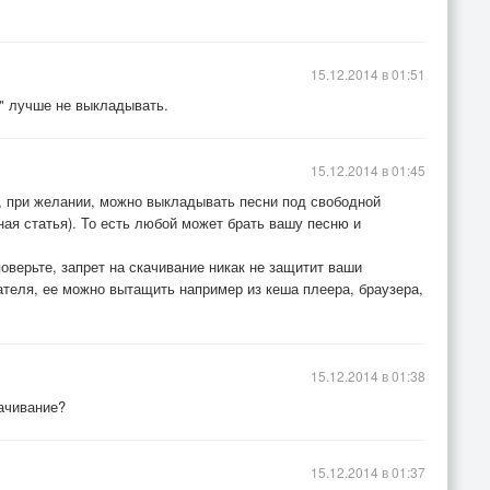
15.12.2014 в 01:51
ю" лучше не выкладывать.
15.12.2014 в 01:45
, при желании, можно выкладывать песни под свободной
ая статья). То есть любой может брать вашу песню и
оверьте, запрет на скачивание никак не защитит ваши
ателя, ее можно вытащить например из кеша плеера, браузера,
15.12.2014 в 01:38
качивание?
15.12.2014 в 01:37