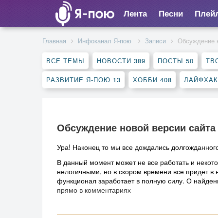
Лента
Песни
Плей
Главная
Инфоканал Я-пою
Записи
Обсуждение н
ВСЕ ТЕМЫ
НОВОСТИ
389
ПОСТЫ
50
ТВ
РАЗВИТИЕ Я-ПОЮ
13
ХОББИ
408
ЛАЙФХА
Обсуждение новой версии сайта
Ура! Наконец то мы все дождались долгожданног
В данный момент может не все работать и некот
нелогичными, но в скором времени все придет в 
функционал заработает в полную силу. О найден
прямо в комментариях