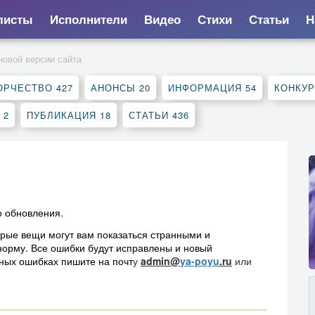
листы
Исполнители
Видео
Стихи
Статьи
Н
овой версии сайта
ОРЧЕСТВО
427
АНОНСЫ
20
ИНФОРМАЦИЯ
54
КОНКУ
К
2
ПУБЛИКАЦИЯ
18
СТАТЬИ
436
о обновления.
орые вещи могут вам показаться странными и
норму. Все ошибки будут исправлены и новый
ных ошибках пишите на почт
у
admin@
ya-poyu
.ru
или