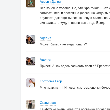
Аверин Даниил
Все конечно хорошо. Но, эти "фантики"... Это
заливать песни постоянно (особенно когда ты т
слушает, дак еще ты песню новую залить не м
ибо заливать буду я песни раз в год. Бред.
Аделия
Может быть, я не туда попала?
Аделия
Привет! А как здесь записать песню? Прсвети
Кострома Егор
Мне нравится !! И новая система оценки боле
Станислав
Кайф!!Мне очень нравится,особенно добавлени