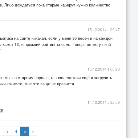
е. Либо дождаться пока старые наберут нужно количество
15.12.2014 в 00:47
матика на сайте никакая, если у меня 30 песен и на каждой
 кажет 13, и прежний рейтинг снесло. Теперь не могу ничё
?
15.12.2014 в 00:28
не мог по старому паролю, а впоследствии ещё и загрузить
ки какие-то, мне это ваще не нравится.
14.12.2014 в 22:09
й!
3
4
5