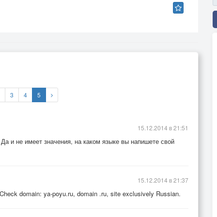
3
4
5
15.12.2014 в 21:51
 Да и не имеет значения, на каком языке вы напишете свой
15.12.2014 в 21:37
heck domain: ya-poyu.ru, domain .ru, site exclusively Russian.