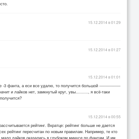
сто.
15.12.2014 в 01:29
15.12.2014 в 01:27
15.12.2014 в 01:01
3 фанта, а еси все удалю, то получится большой -----------------
начит и лайков нет, замкнутый круг, увы.........., я всё-таки
 получится?
15.12.2014 в 00:55
рассчитывается рейтинг. Вкратце: рейтинг больше не дается
 всех рейтинг пересчитан по новым правилам. Например, те кто
ь мало лайков оказались в глубоком минусе по фантам. И им