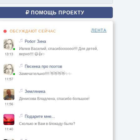
ПОМОЩЬ ПРОЕКТУ
ЛЕНТА
ОБСУЖДАЮТ СЕЙЧАС
Робот Зина
Ивлев Василий, спасибоооооо!!!! Для детей,
верно!!!! 😃👍✨
13:13
Песенка про поэтов
Замечательно!!!!! 👋👋👋👋✨✨
11:57
Земляника
Денисова Владлена, спасибо большое!
11:56
Подарите мне...
Сколько ж Вам в блокаду было?
11:40