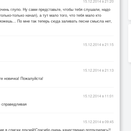
15.12.2014 в 21:20
 очень глупо. Ну сами представьте, чтобы тебя слушали, надо
олько-только начал), а тут мало того, что тебя мало кто
ожешь... По мне так теперь сюда заливать песни смысла нет,
15.12.2014 в 21:15
15.12.2014 в 21:13
те новичка! Пожалуйста!
15.12.2014 в 11:01
е справедливая
15.12.2014 в 09:45
е в списки друзей!Спасибо,очень качественно потрудились!!