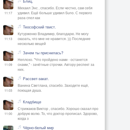
Блиц.
Михаил Энс , спасибо. Если честно, сам себя
удивил. Ещё больше удивил Suno. С первого
11:17
раза спел как
Теософский твист.
Кутурженко Владимир, благодарю. Не могу
сказать, что мне не нравится. ))) Последние
11:13
несколько вещей
Зачем ты приснилась?
Неплохо. "Что пройдено нами - останется
снами," - зачётные строчки. Автору респект за
11:09
них.
Рассвет-закат.
Ванина Светлана, спасибо. Заходите ещё,
поющая душа.
11:03
Кладбище
Стрижаков Виктор , спасибо. Хорошо сказал про
добрую волю. То, что доктор прописал. Здорово,
11:00
когда з
Чёрно-белый мир