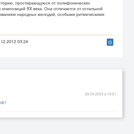
историю, простирающуюся от полифонических
 композиций XX века. Она отличается от остальной
зованием народных мелодий, особыми ритмическими
12.2012 03:24
29.04.2025 в 19:51
.рф1