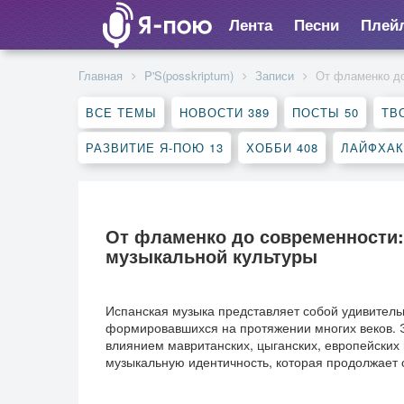
Лента
Песни
Плей
Главная
P'S(posskriptum)
Записи
От фламенко до
ВСЕ ТЕМЫ
НОВОСТИ
389
ПОСТЫ
50
ТВ
РАЗВИТИЕ Я-ПОЮ
13
ХОББИ
408
ЛАЙФХА
От фламенко до современности:
музыкальной культуры
Испанская музыка представляет собой удивительн
формировавшихся на протяжении многих веков. Э
влиянием мавританских, цыганских, европейских
музыкальную идентичность, которая продолжает 