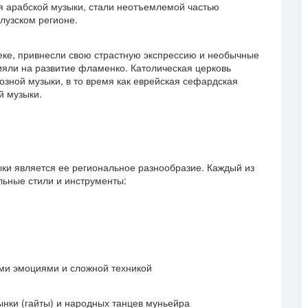
я арабской музыки, стали неотъемлемой частью
лузском регионе.
еке, привнесли свою страстную экспрессию и необычные
ияли на развитие фламенко. Католическая церковь
озной музыки, в то время как еврейская сефардская
й музыки.
ки является ее региональное разнообразие. Каждый из
льные стили и инструменты:
ми эмоциями и сложной техникой
ынки (гайты) и народных танцев муньейра