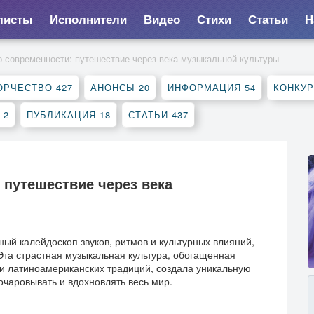
листы
Исполнители
Видео
Стихи
Статьи
Н
 современности: путешествие через века музыкальной культуры
ОРЧЕСТВО
427
АНОНСЫ
20
ИНФОРМАЦИЯ
54
КОНКУ
К
2
ПУБЛИКАЦИЯ
18
СТАТЬИ
437
 путешествие через века
ый калейдоскоп звуков, ритмов и культурных влияний,
та страстная музыкальная культура, обогащенная
 и латиноамериканских традиций, создала уникальную
очаровывать и вдохновлять весь мир.