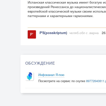
Испанская классическая музыка имеет богатую 
произведений Ренессанса до националистических
европейской классической музыки своим исполь
паттернами и характерными гармониями.
P'S(posskriptum)
челяб.обл с .варна
26.
ОБСУЖДЕНИЕ
Инфоканал Я-пою
Посмотрите на сервис по скупке
89772640811