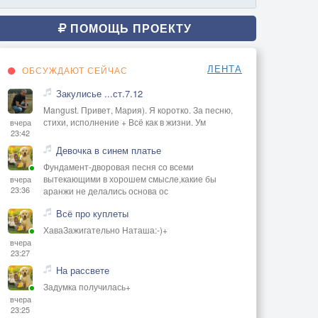
ПОМОЩЬ ПРОЕКТУ
ЛЕНТА
ОБСУЖДАЮТ СЕЙЧАС
Закулисье ...ст.7.12
Mangust. Привет, Мария). Я коротко. За песню,
стихи, исполнение + Всё как в жизни. Ум
вчера
23:42
Девочка в синем платье
Фундамент-дворовая песня со всеми
вытекающими в хорошем смысле,какие бы
вчера
23:36
аранжи не делались основа ос
Всё про куплеты
ХаваЗажигательно Наташа:-)+
вчера
23:27
На рассвете
Задумка получилась+
вчера
23:25