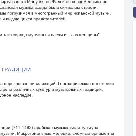
виртуозности Мануэля де Фальи до современных поп-
спанская музыка всегда была символом страсти,
е мы погрузимся в многогранный мир испанской музыки,
ы и выдающихся представителей.
з сердца мужчины и слезы из глаз женщины" -
 ТРАДИЦИИ
а перекрестке цивилизаций. Географическое положение
стречи различных культур и музыкальных традиций,
турное наследие.
пации (711-1492) арабская музыкальная культура
й музыки. Микротональные мелодии, сложные орнаменты