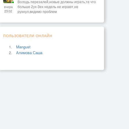
Володь перезалей,новые должны играть,те что
больше 2ух-3ех недель не играют,не
вчера
23:02
рухнул,видимо проблем
ПОЛЬЗОВАТЕЛИ ОНЛАЙН
Mangust
Алимова Саша