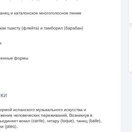
анец и каталонское многоголосное пение
как тшисту (флейта) и тамборил (барабан)
и
есенные формы
ЫКИ
ормой испанского музыкального искусства и
жение человеческих переживаний. Возникнув в
иняет вокал (cante), гитару (toque), танец (baile),
 (jaleo).