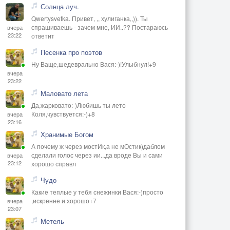
Солнца луч.
Qwertysvetka. Привет, ,, хулиганка,,)). Ты
спрашиваешь - зачем мне, ИИ..?? Постараюсь
вчера
23:22
ответит
Песенка про поэтов
Ну Ваще,шедеврально Вася:-)!Улыбнул!+9
вчера
23:22
Маловато лета
Да,жарковато:-)Любишь ты лето
Коля,чувствуется:-)+8
вчера
23:16
Хранимые Богом
А почему ж через мостИк,а не мОстик)даблом
сделали голос через ии...да вроде Вы и сами
вчера
23:12
хорошо справл
Чудо
Какие теплые у тебя снежинки Вася:-)просто
,искренне и хорошо+7
вчера
23:07
Метель