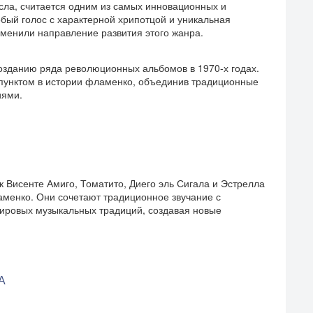
Исла, считается одним из самых инновационных и
бый голос с характерной хрипотцой и уникальная
енили направление развития этого жанра.
созданию ряда революционных альбомов в 1970-х годах.
м пунктом в истории фламенко, объединив традиционные
иями.
к Висенте Амиго, Томатито, Диего эль Сигала и Эстрелла
менко. Они сочетают традиционное звучание с
мировых музыкальных традиций, создавая новые
А