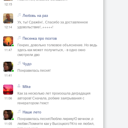
12:15
Любовь на раз
Ух, ты! Сражён!.. Спасибо за доставленное
удовольствие!..+++++!
12:14
Песенка про поэтов
Генрих, довольно толковое объяснение. Но ведь
здесь как может получиться, - в одно окно
11:47
смотрели дво
Чудо
Понравилась песня!
11:41
Mike
Как за несколько лет произошла деградация
авторов! Сначала, робкие заигрывания с
11:06
генератором /текст
Наше лето
Понравилась песня!Люблю лирику!О вечном ,о
любви.Помните как у Высоцкого?Кто не любил,
11:05