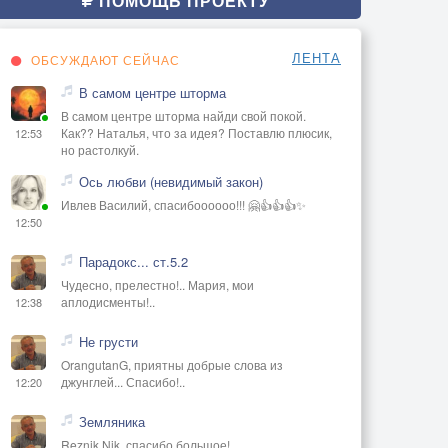
ПОМОЩЬ ПРОЕКТУ
ЛЕНТА
ОБСУЖДАЮТ СЕЙЧАС
В самом центре шторма
В самом центре шторма найди свой покой.
Как?? Наталья, что за идея? Поставлю плюсик,
12:53
но растолкуй.
Ось любви (невидимый закон)
Ивлев Василий, спасибоооооо!!! 🤗👍👍👍✨
12:50
Парадокс... ст.5.2
Чудесно, прелестно!.. Мария, мои
аплодисменты!..
12:38
Не грусти
OrangutanG, приятны добрые слова из
джунглей... Спасибо!..
12:20
Земляника
Reznik Nik, спасибо большое!..