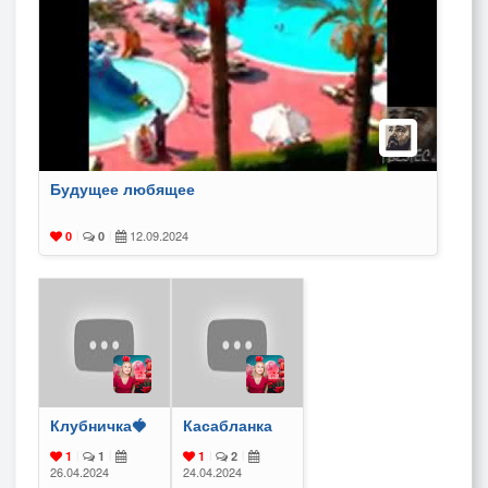
Будущее любящее
12.09.2024
0
|
0
|
Клубничка🍓
Касабланка
1
|
1
|
1
|
2
|
26.04.2024
24.04.2024