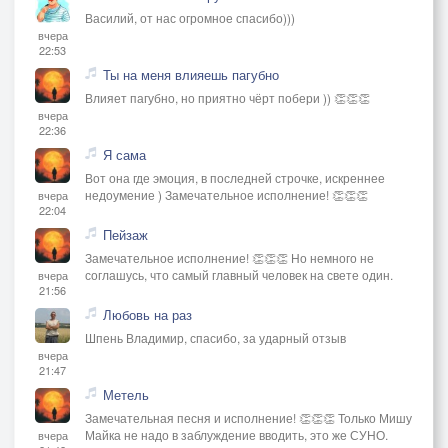
Василий, от нас огромное спасибо)))
вчера
22:53
Ты на меня влияешь пагубно
Влияет пагубно, но приятно чёрт побери )) 👏👏👏
вчера
22:36
Я сама
Вот она где эмоция, в последней строчке, искреннее
недоумение ) Замечательное исполнение! 👏👏👏
вчера
22:04
Пейзаж
Замечательное исполнение! 👏👏👏 Но немного не
соглашусь, что самый главный человек на свете один.
вчера
21:56
Любовь на раз
Шпень Владимир, спасибо, за ударный отзыв
вчера
21:47
Метель
Замечательная песня и исполнение! 👏👏👏 Только Мишу
Майка не надо в заблуждение вводить, это же СУНО.
вчера