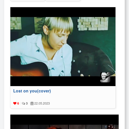
Lost on you(cover)
22.05.2023
6
|
3
|