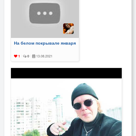
На белом покрывале января
13.08.2021
1
|
0
|