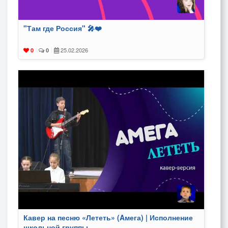
"Там где Россия" 🎤❤️
25.02.2026
0
|
0
|
Кавер на песню «Лететь» (Aмега) | Исполнение
школьной группы