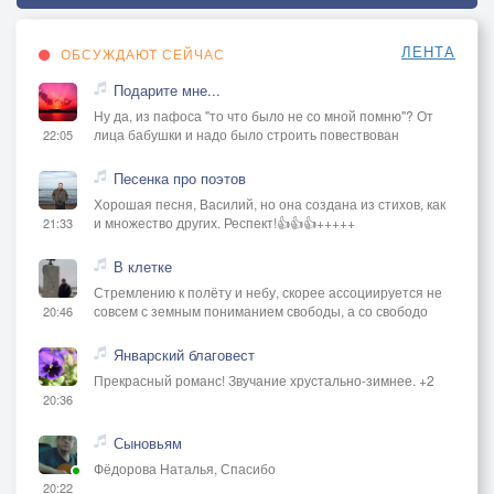
ЛЕНТА
ОБСУЖДАЮТ СЕЙЧАС
Подарите мне...
Ну да, из пафоса "то что было не со мной помню"? От
лица бабушки и надо было строить повествован
22:05
Песенка про поэтов
Хорошая песня, Василий, но она создана из стихов, как
и множество других. Респект!👍👍👍+++++
21:33
В клетке
Стремлению к полёту и небу, скорее ассоциируется не
совсем с земным пониманием свободы, а со свободо
20:46
Январский благовест
Прекрасный романс! Звучание хрустально-зимнее. +2
20:36
Сыновьям
Фёдорова Наталья, Спасибо
20:22