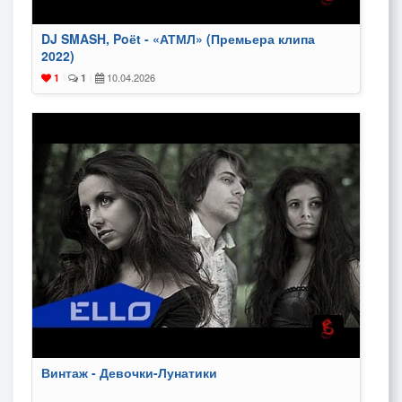
DJ SMASH, Poёt - «АТМЛ» (Премьера клипа
2022)
10.04.2026
1
|
1
|
Винтаж - Девочки-Лунатики