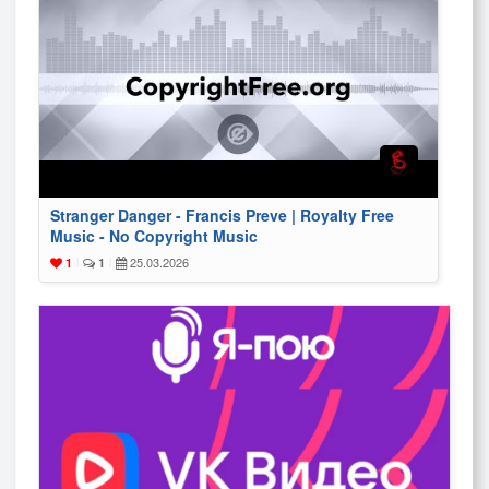
Stranger Danger - Francis Preve | Royalty Free
Music - No Copyright Music
25.03.2026
1
|
1
|