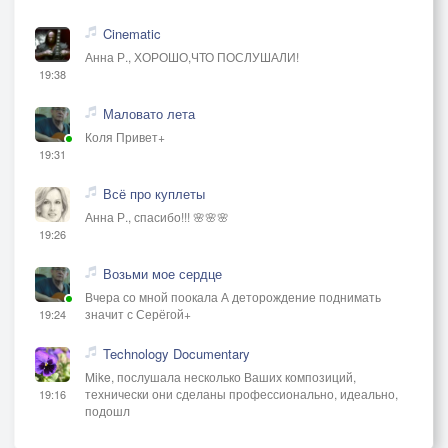
Cinematic
Анна Р., ХОРОШО,ЧТО ПОСЛУШАЛИ!
19:38
Маловато лета
Коля Привет+
19:31
Всё про куплеты
Анна Р., спасибо!!! 🌸🌸🌸
19:26
Возьми мое сердце
Вчера со мной поокала А деторождение поднимать
значит с Серёгой+
19:24
Technology Documentary
Mike, послушала несколько Ваших композиций,
технически они сделаны профессионально, идеально,
19:16
подошл