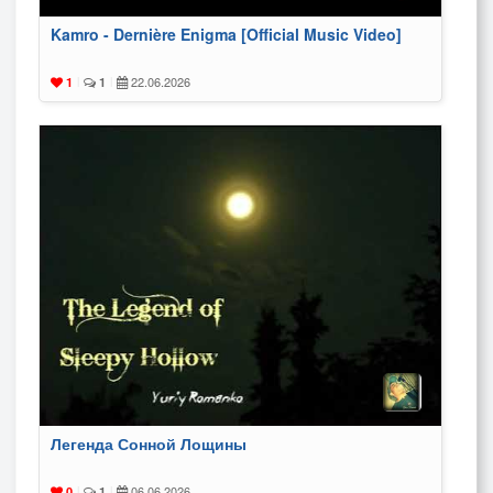
Kamro - Dernière Enigma [Official Music Video]
22.06.2026
1
|
1
|
Легенда Сонной Лощины
06.06.2026
0
|
1
|