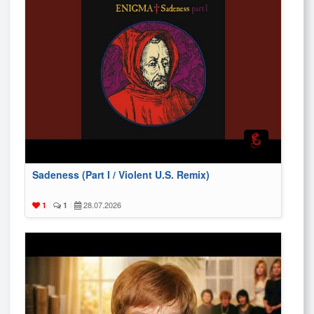
Sadeness (Part I / Violent U.S. Remix)
28.07.2026
1
|
1
|