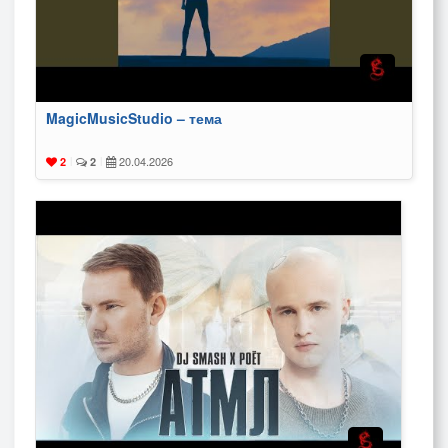
MagicMusicStudio – тема
20.04.2026
2
|
2
|