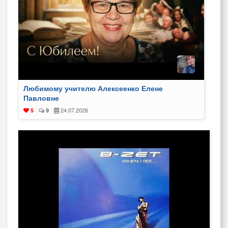
Любимому учителю Алексеенко Елене
Павловне
24.07.2026
5
|
9
|