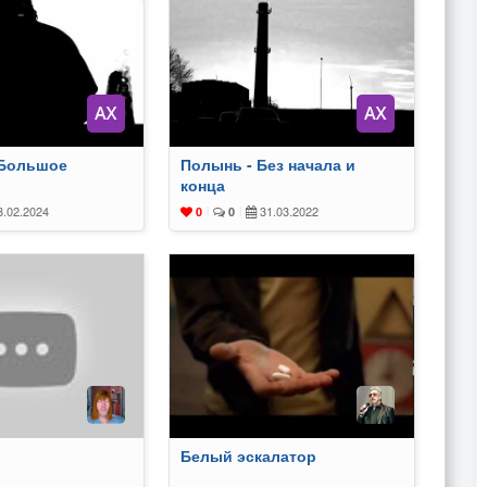
Большое
Полынь - Без начала и
конца
.02.2024
31.03.2022
0
|
0
|
Белый эскалатор