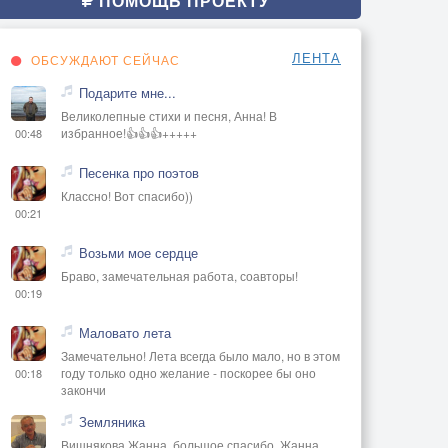
ПОМОЩЬ ПРОЕКТУ
ЛЕНТА
ОБСУЖДАЮТ СЕЙЧАС
Подарите мне...
Великолепные стихи и песня, Анна! В
избранное!👍👍👍+++++
00:48
Песенка про поэтов
Классно! Вот спасибо))
00:21
Возьми мое сердце
Браво, замечательная работа, соавторы!
00:19
Маловато лета
Замечательно! Лета всегда было мало, но в этом
году только одно желание - поскорее бы оно
00:18
закончи
Земляника
Вишнякова Жанна, большое спасибо, Жанна..