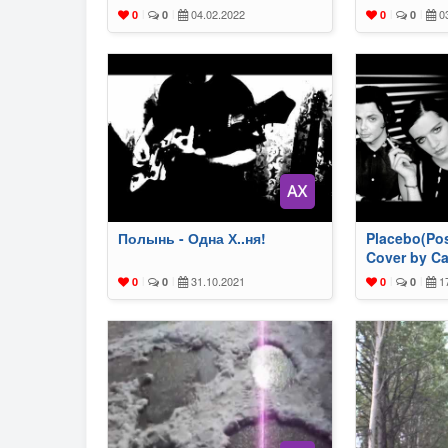
04.02.2022
03
0
|
0
|
0
|
0
|
Полынь - Одна Х..ня!
Placebo(Po
Cover by Ca
31.10.2021
17
0
|
0
|
0
|
0
|