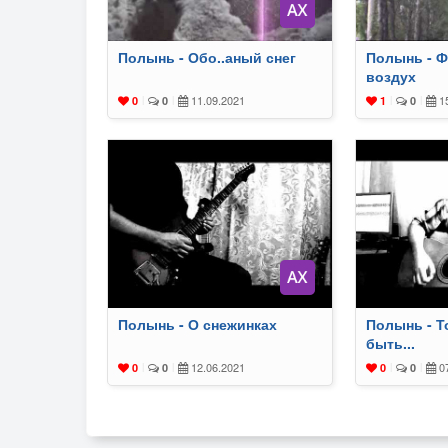
Полынь - Обо..аный снег
Полынь - 
воздух
11.09.2021
15
0
|
0
|
1
|
0
|
Полынь - О снежинках
Полынь - Т
быть...
12.06.2021
07
0
|
0
|
0
|
0
|