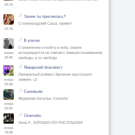
00:18
Зачем ты приснилась?
Сталинградский Саша, привет!
00:16
В клетке
Стремлению к полёту и небу, скорее
ассоциируется не совсем с земным пониманием
вчера
20:46
свободы, а со свободо
Январский благовест
Прекрасный романс! Звучание хрустально-
зимнее. +2
вчера
20:36
Сыновьям
Фёдорова Наталья, Спасибо
вчера
20:22
Cinematic
Анна Р., ХОРОШО,ЧТО ПОСЛУШАЛИ!
вчера
19:38