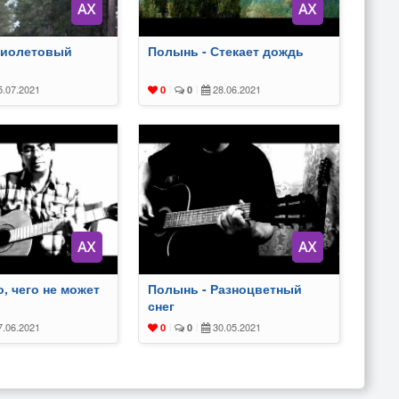
Фиолетовый
Полынь - Стекает дождь
.07.2021
28.06.2021
0
|
0
|
о, чего не может
Полынь - Разноцветный
снег
.06.2021
30.05.2021
0
|
0
|