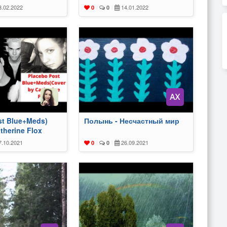
.02.2022
14.01.2022
0
|
0
|
st Blue+Meds)
Полынь - Несчастный мир
therine Flox
.10.2021
26.09.2021
0
|
0
|