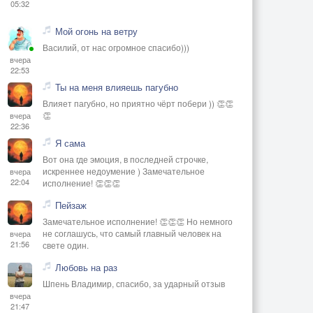
05:32
Мой огонь на ветру
Василий, от нас огромное спасибо)))
вчера
22:53
Ты на меня влияешь пагубно
Влияет пагубно, но приятно чёрт побери )) 👏👏
👏
вчера
22:36
Я сама
Вот она где эмоция, в последней строчке,
искреннее недоумение ) Замечательное
вчера
22:04
исполнение! 👏👏👏
Пейзаж
Замечательное исполнение! 👏👏👏 Но немного
не соглашусь, что самый главный человек на
вчера
21:56
свете один.
Любовь на раз
Шпень Владимир, спасибо, за ударный отзыв
вчера
21:47