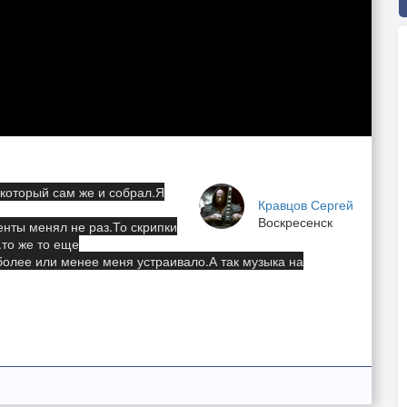
,который сам же и собрал.Я
Кравцов Сергей
Воскресенск
нты менял не раз.То скрипки
.то же то еще
более или менее меня устраивало.А так музыка на