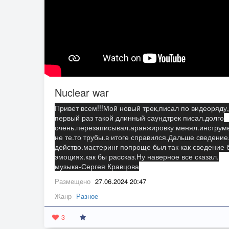
Nuclear war
Привет всем!!!Мой новый трек,писал по видеоряду
первый раз такой длинный саундтрек писал.долго
очень.перезаписывал.аранжировку менял.инструме
не те.то трубы.в итоге справился.Дальше сведение
действо.мастеринг попроще был так как сведение 
эмоциях.как бы рассказ.Ну наверное
все сказал.
музыка-Сергея Кравцова
Размещено
27.06.2024 20:47
Жанр
Разное
3