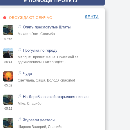
ПОМОЩЬ ПРОЕКТУ
ЛЕНТА
ОБСУЖДАЮТ СЕЙЧАС
Опять пресловутые Штаты
Михаил Энс , Спасибо
07:45
Прогулка по городу
Mangust, привет Маша! Приезжай за
вдохновением, Питер ждёт! )
06:41
Чудо
Светлана, Саша, Володя спасибо!
05:52
На Дерибасовской открылася пивная
Mike, Спасибо
05:32
Журавли улетели
Ширяев Валерий, Спасибо