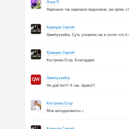
Анна Р.
Нарезали так нарезали видосиков, аж кровь ст
Кравцов Сергей
Qwertysvetka, Суть уловили,так и хотел что б 
Кравцов Сергей
Кострома Егор, Благодарю
Qwertysvetka
Не дай бог!!! А так..браво!!!
Кострома Егор
Мои аплодисменты +
Кравцов Сергей