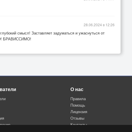
28.06.2024 в 12:26
 глубокий смысл! Заставляет задуматься и ужаснуться от
ВО! БРАВИССИМО!
ватели
О нас
ели
Правила
Помощь
Лицензия
ция
Отзывы
дение
Контакты
Политика конфиденциальности