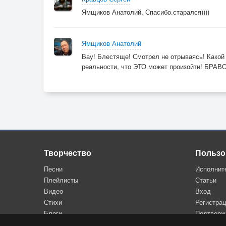
Ямщиков Анатолий, Спасибо.старался))))
Ямщиков Анатолий
Вау! Блестяще! Смотрел не отрываясь! Какой
реальности, что ЭТО может произойти! БРА
Творчество
Пользо
Песни
Исполнит
Плейлисты
Статьи
Видео
Вход
Стихи
Регистра
Блоги
Подтверж