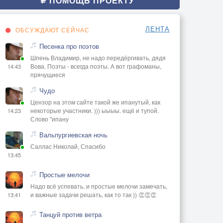
ПОМОЩЬ ПРОЕКТУ
ЛЕНТА
ОБСУЖДАЮТ СЕЙЧАС
Песенка про поэтов
Шпень Владимир, не надо передёргивать, дядя
Вова. Поэты - всегда поэты. А вот графоманы,
14:43
прячущиеся
Чудо
Цензор на этом сайте такой же ипанутый, как
некоторые участники. ))) ыыыы. ещё и тупой.
14:23
Слово "ипану
Вальпургиевская ночь
Саллас Николай, Спасибо
13:45
Простые мелочи
Надо всё успевать, и простые мелочи замечать,
и важные задачи решать, как то так )) 👏👏👏
13:41
Танцуй против ветра