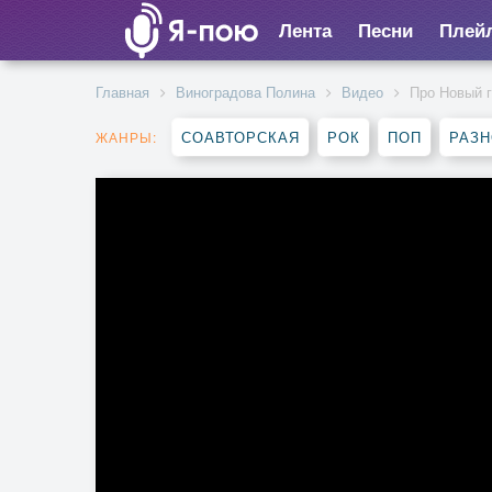
Лента
Песни
Плей
Главная
Виноградова Полина
Видео
Про Новый 
СОАВТОРСКАЯ
РОК
ПОП
РАЗ
ЖАНРЫ: