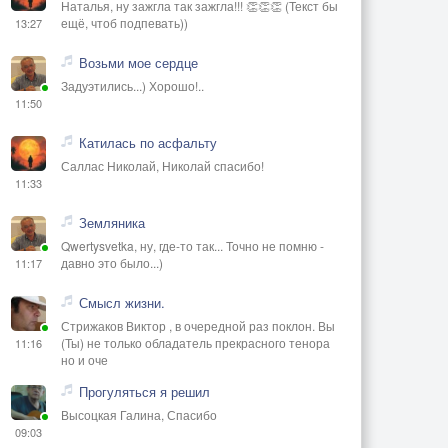
Наталья, ну зажгла так зажгла!!! 👏👏👏 (Текст бы
ещё, чтоб подпевать))
13:27
Возьми мое сердце
Задуэтились...) Хорошо!..
11:50
Катилась по асфальту
Саллас Николай, Николай спасибо!
11:33
Земляника
Qwertysvetka, ну, где-то так... Точно не помню -
давно это было...)
11:17
Смысл жизни.
Стрижаков Виктор , в очередной раз поклон. Вы
(Ты) не только обладатель прекрасного тенора
11:16
но и оче
Прогуляться я решил
Высоцкая Галина, Спасибо
09:03