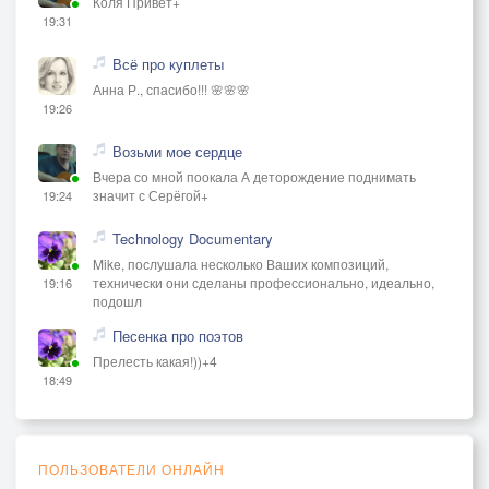
Коля Привет+
19:31
Всё про куплеты
Анна Р., спасибо!!! 🌸🌸🌸
19:26
Возьми мое сердце
Вчера со мной поокала А деторождение поднимать
значит с Серёгой+
19:24
Technology Documentary
Mike, послушала несколько Ваших композиций,
технически они сделаны профессионально, идеально,
19:16
подошл
Песенка про поэтов
Прелесть какая!))+4
18:49
ПОЛЬЗОВАТЕЛИ ОНЛАЙН