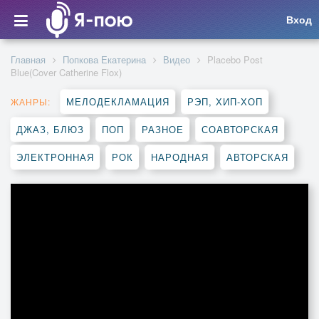
Вход
Главная
Попкова Екатерина
Видео
Placebo Post
Blue(Cover Catherine Flox)
МЕЛОДЕКЛАМАЦИЯ
РЭП, ХИП-ХОП
ЖАНРЫ:
ДЖАЗ, БЛЮЗ
ПОП
РАЗНОЕ
СОАВТОРСКАЯ
ЭЛЕКТРОННАЯ
РОК
НАРОДНАЯ
АВТОРСКАЯ