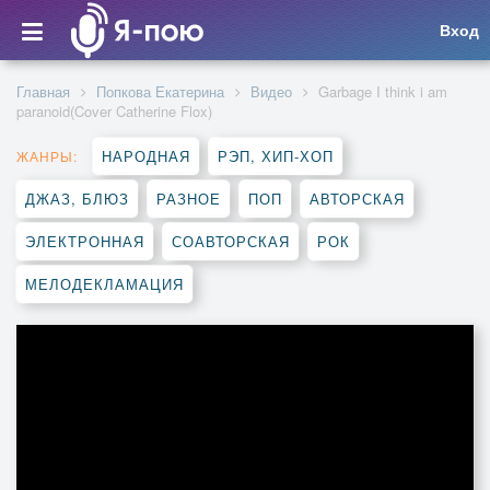
Вход
Главная
Попкова Екатерина
Видео
Garbage I think i am
paranoid(Cover Catherine Flox)
НАРОДНАЯ
РЭП, ХИП-ХОП
ЖАНРЫ:
ДЖАЗ, БЛЮЗ
РАЗНОЕ
ПОП
АВТОРСКАЯ
ЭЛЕКТРОННАЯ
СОАВТОРСКАЯ
РОК
МЕЛОДЕКЛАМАЦИЯ