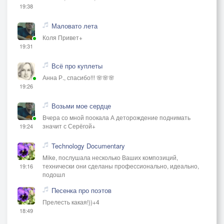
19:38
Маловато лета
Коля Привет+
19:31
Всё про куплеты
Анна Р., спасибо!!! 🌸🌸🌸
19:26
Возьми мое сердце
Вчера со мной поокала А деторождение поднимать
значит с Серёгой+
19:24
Technology Documentary
Mike, послушала несколько Ваших композиций,
технически они сделаны профессионально, идеально,
19:16
подошл
Песенка про поэтов
Прелесть какая!))+4
18:49