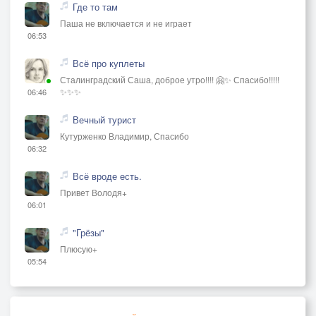
Где то там
Паша не включается и не играет
06:53
Всё про куплеты
Сталинградский Саша, доброе утро!!!! 🤗✨ Спасибо!!!!!
✨✨✨
06:46
Вечный турист
Кутурженко Владимир, Спасибо
06:32
Всё вроде есть.
Привет Володя+
06:01
"Грёзы"
Плюсую+
05:54