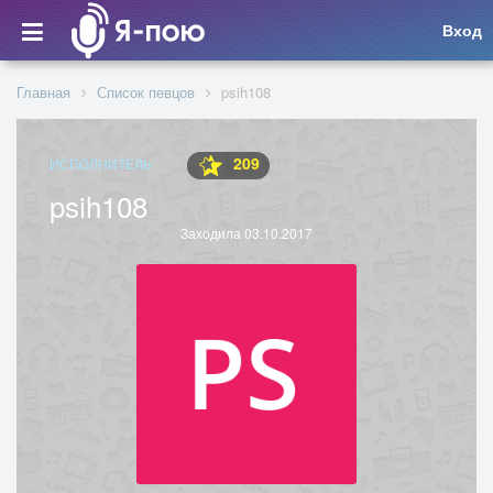
Вход
Главная
Список певцов
psih108
209
ИСПОЛНИТЕЛЬ
psih108
Заходила 03.10.2017