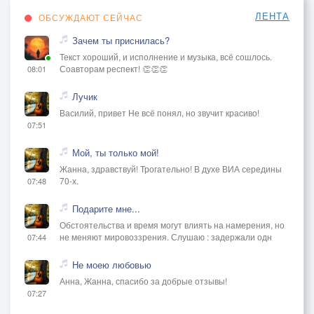
ЛЕНТА
ОБСУЖДАЮТ СЕЙЧАС
Зачем ты приснилась?
Текст хороший, и исполнение и музыка, всё сошлось.
Соавторам респект! 👏👏👏
08:01
Лучик
Василий, привет Не всё понял, но звучит красиво!
07:51
Мой, ты только мой!
Жанна, здравствуй! Трогательно! В духе ВИА середины
70-х.
07:48
Подарите мне...
Обстоятельства и время могут влиять на намерения, но
не меняют мировоззрения. Слушаю : задержали одн
07:44
Не моею любовью
Анна, Жанна, спасибо за добрые отзывы!
07:27