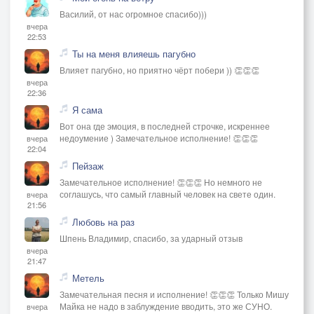
Василий, от нас огромное спасибо)))
вчера
22:53
Ты на меня влияешь пагубно
Влияет пагубно, но приятно чёрт побери )) 👏👏👏
вчера
22:36
Я сама
Вот она где эмоция, в последней строчке, искреннее
недоумение ) Замечательное исполнение! 👏👏👏
вчера
22:04
Пейзаж
Замечательное исполнение! 👏👏👏 Но немного не
соглашусь, что самый главный человек на свете один.
вчера
21:56
Любовь на раз
Шпень Владимир, спасибо, за ударный отзыв
вчера
21:47
Метель
Замечательная песня и исполнение! 👏👏👏 Только Мишу
Майка не надо в заблуждение вводить, это же СУНО.
вчера