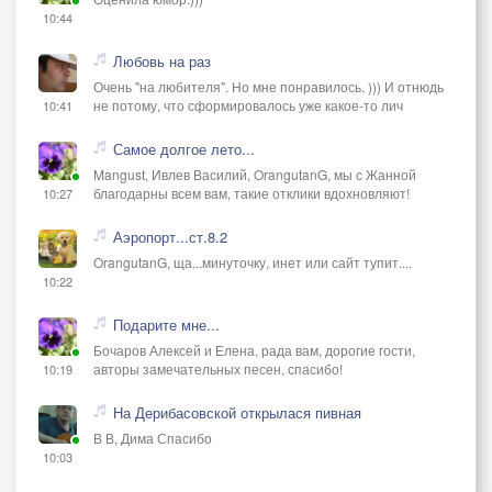
10:44
Любовь на раз
Очень "на любителя". Но мне понравилось. ))) И отнюдь
не потому, что сформировалось уже какое-то лич
10:41
Самое долгое лето...
Mangust, Ивлев Василий, OrangutanG, мы с Жанной
благодарны всем вам, такие отклики вдохновляют!
10:27
Аэропорт...ст.8.2
OrangutanG, ща...минуточку, инет или сайт тупит....
10:22
Подарите мне...
Бочаров Алексей и Елена, рада вам, дорогие гости,
авторы замечательных песен, спасибо!
10:19
На Дерибасовской открылася пивная
В В, Дима Спасибо
10:03