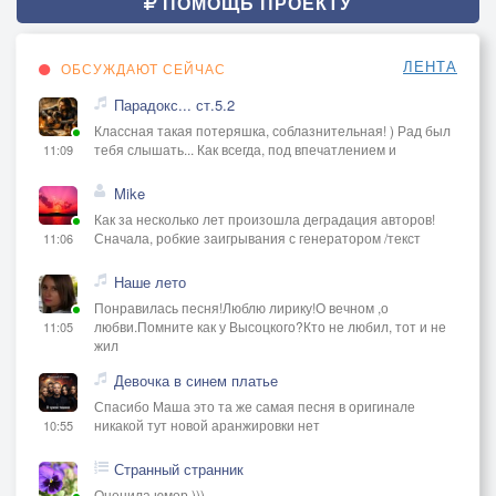
ПОМОЩЬ ПРОЕКТУ
ЛЕНТА
ОБСУЖДАЮТ СЕЙЧАС
Парадокс... ст.5.2
Классная такая потеряшка, соблазнительная! ) Рад был
тебя слышать... Как всегда, под впечатлением и
11:09
Mike
Как за несколько лет произошла деградация авторов!
Сначала, робкие заигрывания с генератором /текст
11:06
Наше лето
Понравилась песня!Люблю лирику!О вечном ,о
любви.Помните как у Высоцкого?Кто не любил, тот и не
11:05
жил
Девочка в синем платье
Спасибо Маша это та же самая песня в оригинале
никакой тут новой аранжировки нет
10:55
Странный странник
Оценила юмор.)))