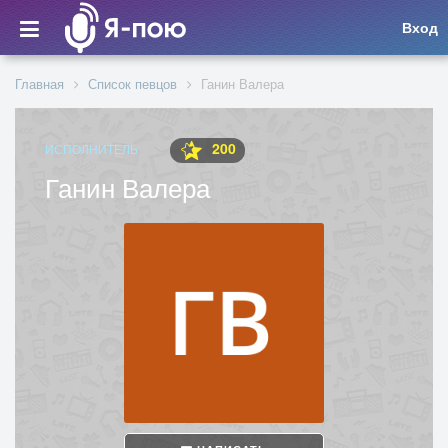
Вход
Главная
Список певцов
Ганин Валера
200
ИСПОЛНИТЕЛЬ
Ганин Валера