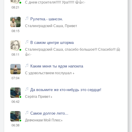
С днем строителя!!!!!! Ура!!!!!!! 😃👍✨
08:21
Рулетка.- шансон.
Сталинградский Саша, Привет
08:15
В самом центре шторма
Сталинградский Саша, спасибо большое!!! Спасибо!!! 🤗
👍✨
08:11
Каким меня ты ядом напоила
С удовольствием послушал +
07:04
Да возьмите же кто-нибудь это сердце!
Серёга Привет+
06:42
Самое долгое лето...
Девчонкам Мой Плюс+
06:38