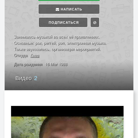
НАПИСАТЬ
ПОДПИСАТЬСЯ
Занимаюсь музыкой во всех её проявлениях.
Основные: рок, реггей, рэп, электронная музыка.
Также звукозапись, организация мероприятий.
Откуда
Киев
Дата рождения
16 Mar 1988
Видео
2