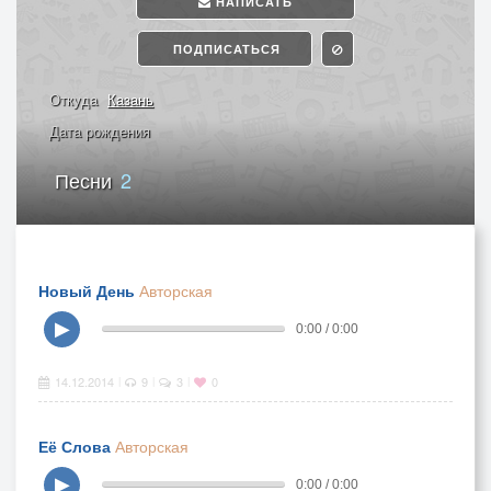
НАПИСАТЬ
ПОДПИСАТЬСЯ
Откуда
Казань
Дата рождения
Песни
2
Новый День
Авторская
▶
0:00 / 0:00
14.12.2014
9
3
0
|
|
|
Её Слова
Авторская
▶
0:00 / 0:00