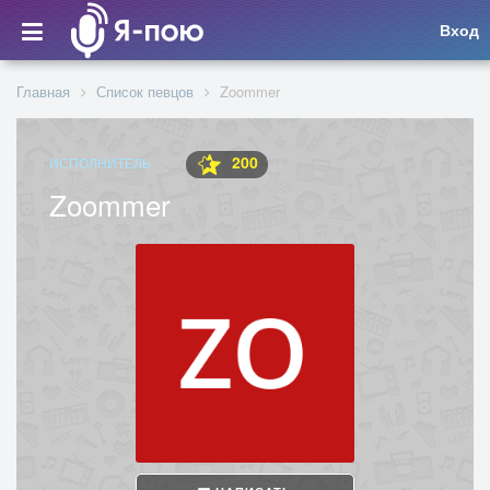
Вход
Главная
Список певцов
Zoommer
200
ИСПОЛНИТЕЛЬ
Zoommer