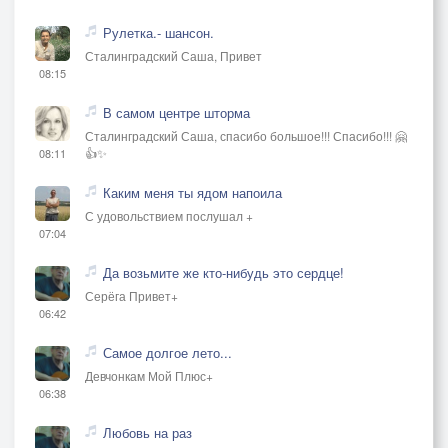
Рулетка.- шансон.
Сталинградский Саша, Привет
08:15
В самом центре шторма
Сталинградский Саша, спасибо большое!!! Спасибо!!! 🤗
👍✨
08:11
Каким меня ты ядом напоила
С удовольствием послушал +
07:04
Да возьмите же кто-нибудь это сердце!
Серёга Привет+
06:42
Самое долгое лето...
Девчонкам Мой Плюс+
06:38
Любовь на раз