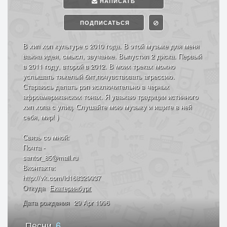
НАПИСАТЬ
ПОДПИСАТЬСЯ
В хип хоп культуре с 2010 года. В этой музыке для меня
важна идея, смысл, звучание. Выпустил 2 диска. Первый
в 2011 году, второй в 2012. В моих треках можно
услышать тяжелый бит,почувствовать агрессию.
Стараюсь делать рэп исключительно в черных
афроамериканских тонах. Я уважаю традиции истинного
хип хопа с улиц. Слушайте мою музыку и ищите в ней
себя, мир! )
Связь со мной:
Почта -
santor_85@mail.ru
Вконтакте:
http://vk.com/id168329937
Откуда
Екатеринбург
Дата рождения
29 Apr 1996
Песни
6