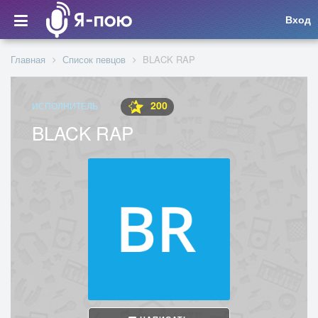
Вход
Главная
Список певцов
BLACK RAP
200
ИСПОЛНИТЕЛЬ
BLACK RAP