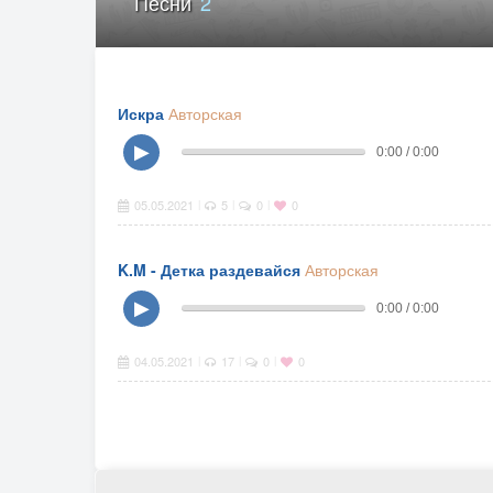
Песни
2
Искра
Авторская
▶
0:00 / 0:00
05.05.2021
5
0
0
|
|
|
K.M - Детка раздевайся
Авторская
▶
0:00 / 0:00
04.05.2021
17
0
0
|
|
|