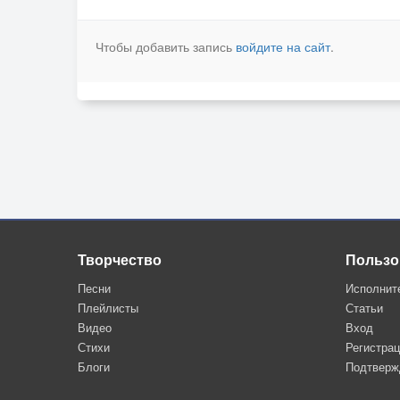
Чтобы добавить запись
войдите на сайт
.
Творчество
Пользо
Песни
Исполнит
Плейлисты
Статьи
Видео
Вход
Стихи
Регистра
Блоги
Подтверж