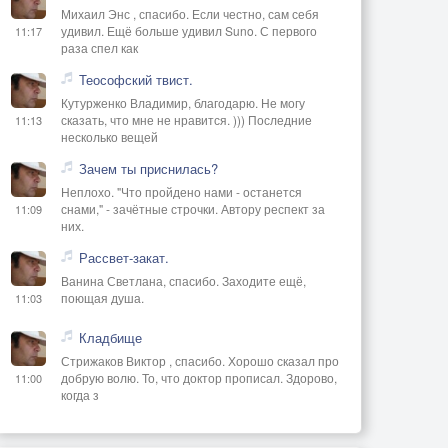
Михаил Энс , спасибо. Если честно, сам себя
удивил. Ещё больше удивил Suno. С первого
11:17
раза спел как
Теософский твист.
Кутурженко Владимир, благодарю. Не могу
сказать, что мне не нравится. ))) Последние
11:13
несколько вещей
Зачем ты приснилась?
Неплохо. "Что пройдено нами - останется
снами," - зачётные строчки. Автору респект за
11:09
них.
Рассвет-закат.
Ванина Светлана, спасибо. Заходите ещё,
поющая душа.
11:03
Кладбище
Стрижаков Виктор , спасибо. Хорошо сказал про
добрую волю. То, что доктор прописал. Здорово,
11:00
когда з