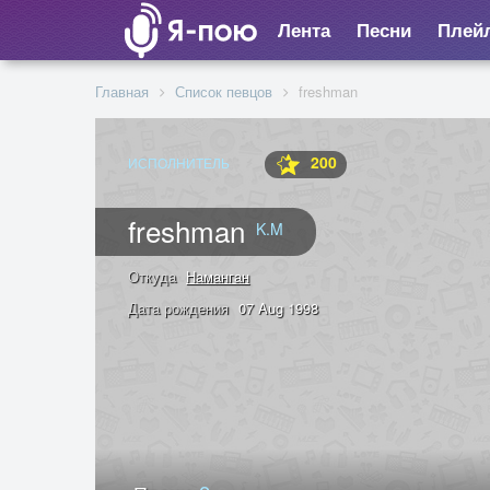
Лента
Песни
Плей
Главная
Список певцов
freshman
200
ИСПОЛНИТЕЛЬ
freshman
K.M
Откуда
Наманган
Дата рождения
07 Aug 1998