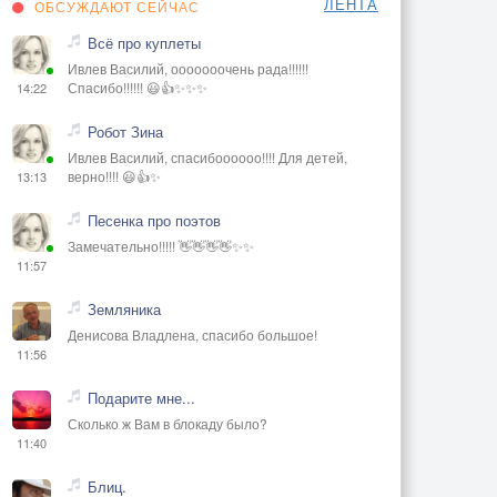
ЛЕНТА
ОБСУЖДАЮТ СЕЙЧАС
Всё про куплеты
Ивлев Василий, ооооооочень рада!!!!!!
Спасибо!!!!!! 😃👍✨✨✨
14:22
Робот Зина
Ивлев Василий, спасибоооооо!!!! Для детей,
верно!!!! 😃👍✨
13:13
Песенка про поэтов
Замечательно!!!!! 👋👋👋👋✨✨
11:57
Земляника
Денисова Владлена, спасибо большое!
11:56
Подарите мне...
Сколько ж Вам в блокаду было?
11:40
Блиц.