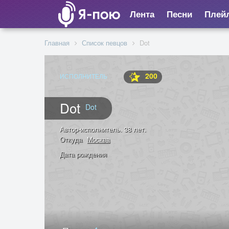
Лента
Песни
Плей
Главная
Список певцов
Dot
200
ИСПОЛНИТЕЛЬ
Dot
Dot
Автор-исполнитель. 38 лет.
Откуда
Москва
Дата рождения