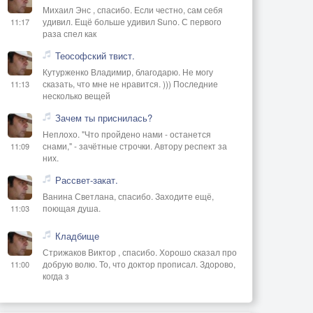
Михаил Энс , спасибо. Если честно, сам себя
удивил. Ещё больше удивил Suno. С первого
11:17
раза спел как
Теософский твист.
Кутурженко Владимир, благодарю. Не могу
сказать, что мне не нравится. ))) Последние
11:13
несколько вещей
Зачем ты приснилась?
Неплохо. "Что пройдено нами - останется
снами," - зачётные строчки. Автору респект за
11:09
них.
Рассвет-закат.
Ванина Светлана, спасибо. Заходите ещё,
поющая душа.
11:03
Кладбище
Стрижаков Виктор , спасибо. Хорошо сказал про
добрую волю. То, что доктор прописал. Здорово,
11:00
когда з