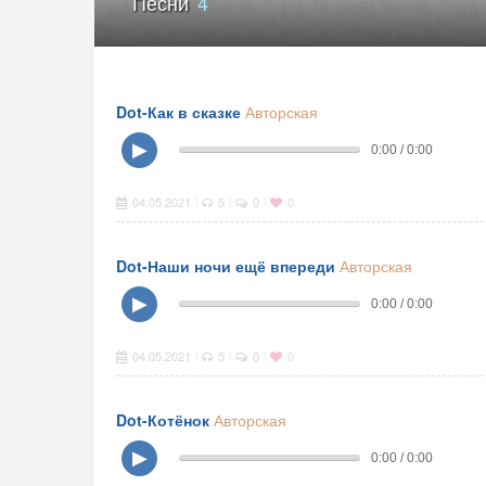
Песни
4
Dot-Как в сказке
Авторская
▶
0:00 / 0:00
04.05.2021
5
0
0
|
|
|
Dot-Наши ночи ещё впереди
Авторская
▶
0:00 / 0:00
04.05.2021
5
0
0
|
|
|
Dot-Котёнок
Авторская
▶
0:00 / 0:00