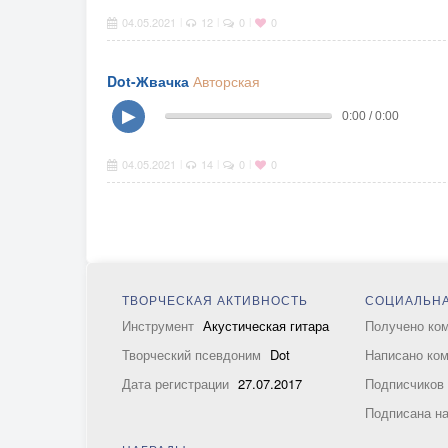
04.05.2021
12
0
0
|
|
|
Dot-Жвачка
Авторская
▶
0:00 / 0:00
04.05.2021
14
0
0
|
|
|
ТВОРЧЕСКАЯ АКТИВНОСТЬ
СОЦИАЛЬНА
Инструмент
Акустическая гитара
Получено ко
Творческий псевдоним
Dot
Написано ко
Дата регистрации
27.07.2017
Подписчико
Подписана н