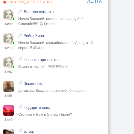
ЛЕНТА
ОБСУЖДАЮТ СЕЙЧАС
Всё про куплеты
Ивлев Василий, ооооооочень рада!!!!!!
Спасибо!!!!!! 😃👍✨✨✨
14:22
Робот Зина
Ивлев Василий, спасибоооооо!!!! Для детей,
верно!!!! 😃👍✨
13:13
Песенка про поэтов
Замечательно!!!!! 👋👋👋👋✨✨
11:57
Земляника
Денисова Владлена, спасибо большое!
11:56
Подарите мне...
Сколько ж Вам в блокаду было?
11:40
Блиц.