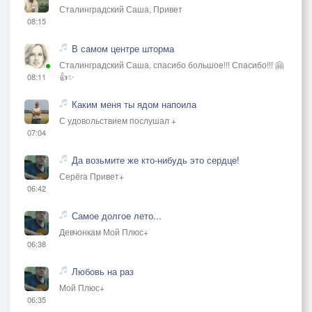
Сталинградский Саша, Привет
08:15
В самом центре шторма
Сталинградский Саша, спасибо большое!!! Спасибо!!! 🤗
👍✨
08:11
Каким меня ты ядом напоила
С удовольствием послушал +
07:04
Да возьмите же кто-нибудь это сердце!
Серёга Привет+
06:42
Самое долгое лето...
Девчонкам Мой Плюс+
06:38
Любовь на раз
Мой Плюс+
06:35