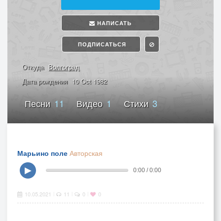
НАПИСАТЬ
ПОДПИСАТЬСЯ
Откуда
Волгоград
Дата рождения
10 Oct 1982
Песни
11
Видео
1
Стихи
3
Марьино поле
Авторская
▶
0:00 / 0:00
10.05.2021
11
0
0
|
|
|