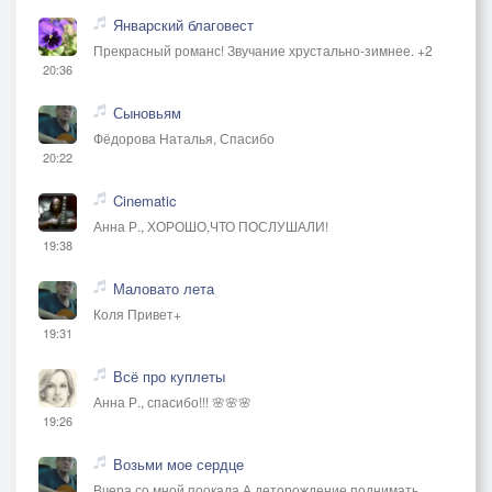
Январский благовест
Прекрасный романс! Звучание хрустально-зимнее. +2
20:36
Сыновьям
Фёдорова Наталья, Спасибо
20:22
Cinematic
Анна Р., ХОРОШО,ЧТО ПОСЛУШАЛИ!
19:38
Маловато лета
Коля Привет+
19:31
Всё про куплеты
Анна Р., спасибо!!! 🌸🌸🌸
19:26
Возьми мое сердце
Вчера со мной поокала А деторождение поднимать