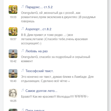
Парадокс... ст.5.2
OrangutanG, ой ,мохнатый да с розой...как
романтично,прям эксклюзив в джунглях:-)В раздумья
19:03
говоришь
Аэропорт...ст.8.2
В В, Дим привет,я тоже редко ...:-)все
летаем,летаем:-)Спасибо тебе,очень красивая
18:57
ассоциация!;-)
Любовь на раз
OrangutanG, спасибо за подробный и серьёзный
коммент
18:42
Теософский твист.
Это конечно не твист, думаю ближе к Ламбаде. Для
отдыхающих. Сделано всё чётко +
18:40
Самое долгое лето...
Браво!!! Как же красиво!!! Молодцы!!!!! 👋👋👋👋✨
18:25
Пара гнедых