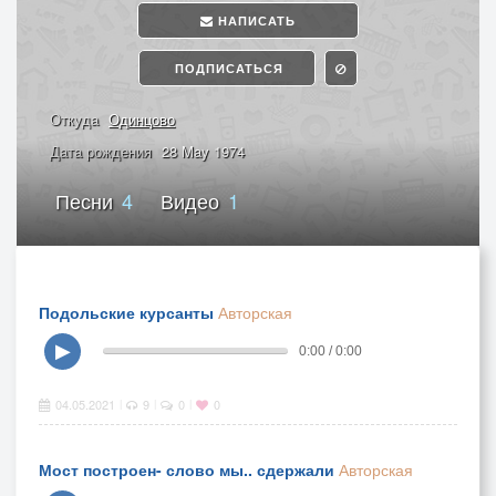
НАПИСАТЬ
ПОДПИСАТЬСЯ
Откуда
Одинцово
Дата рождения
28 May 1974
Песни
4
Видео
1
Подольские курсанты
Авторская
▶
0:00 / 0:00
04.05.2021
9
0
0
|
|
|
Мост построен- слово мы.. сдержали
Авторская