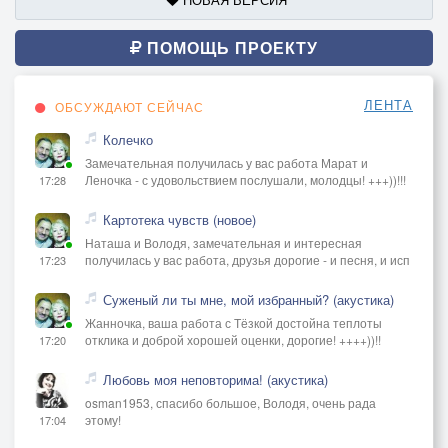
ПОМОЩЬ ПРОЕКТУ
ЛЕНТА
ОБСУЖДАЮТ СЕЙЧАС
Колечко
Замечательная получилась у вас работа Марат и
Леночка - с удовольствием послушали, молодцы! +++))!!!
17:28
Картотека чувств (новое)
Наташа и Володя, замечательная и интересная
получилась у вас работа, друзья дорогие - и песня, и исп
17:23
Суженый ли ты мне, мой избранный? (акустика)
Жанночка, ваша работа с Тёзкой достойна теплоты
отклика и доброй хорошей оценки, дорогие! ++++))!!
17:20
Любовь моя неповторима! (акустика)
osman1953, спасибо большое, Володя, очень рада
этому!
17:04