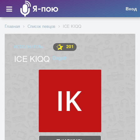
Вход
Главная
Список певцов
ICE KIQQ
201
ИСПОЛНИТЕЛЬ
ICE KIQQ
Dagoth