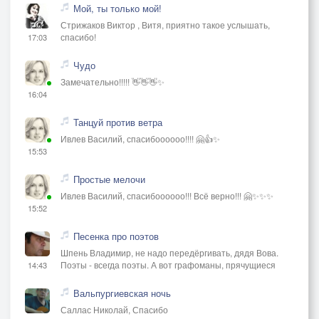
Мой, ты только мой!
Стрижаков Виктор , Витя, приятно такое услышать,
спасибо!
17:03
Чудо
Замечательно!!!!! 👋👋👋✨
16:04
Танцуй против ветра
Ивлев Василий, спасибоооооо!!!! 🤗👍✨
15:53
Простые мелочи
Ивлев Василий, спасибоооооо!!! Всё верно!!! 🤗✨✨✨
15:52
Песенка про поэтов
Шпень Владимир, не надо передёргивать, дядя Вова.
Поэты - всегда поэты. А вот графоманы, прячущиеся
14:43
Вальпургиевская ночь
Саллас Николай, Спасибо