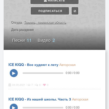
НАПИСАТЬ
ПОДПИСАТЬСЯ
Откуда
Тюмень, тюменская область
Дата рождения
Песни
11
Видео
2
ICE KIQQ - Все худеют к лету
Авторская
▶
0:00 / 0:00
04.05.2021
7
0
0
|
|
|
ICE KIQQ - Из нашей школы. Часть 3
Авторская
▶
0:00 / 0:00