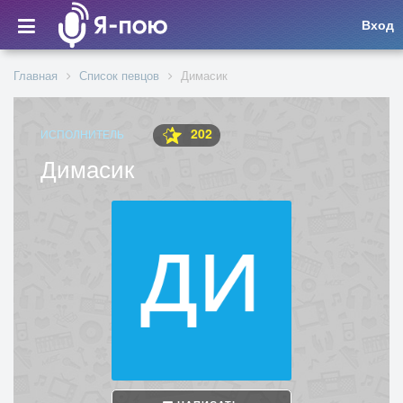
Вход
Главная
Список певцов
Димасик
202
ИСПОЛНИТЕЛЬ
Димасик