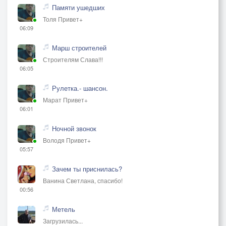
Памяти ушедших
Толя Привет+
06:09
Марш строителей
Строителям Слава!!!
06:05
Рулетка.- шансон.
Марат Привет+
06:01
Ночной звонок
Володя Привет+
05:57
Зачем ты приснилась?
Ванина Светлана, спасибо!
00:56
Метель
Загрузилась...