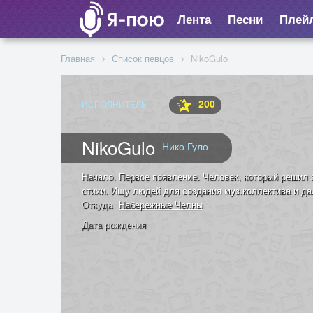
Лента
Песни
Плей
Главная
Список певцов
NikoGulo
200
ИСПОЛНИТЕЛЬ
NikoGulo
Нико Гуло
Начало. Первое появление. Человек, который решил 
стихи. Ищу людей для создания муз.коллектива и да
Откуда
Набережные Челны
Дата рождения