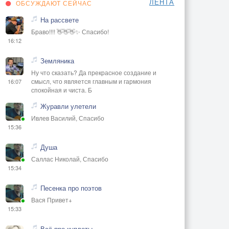
ЛЕНТА
ОБСУЖДАЮТ СЕЙЧАС
На рассвете
Браво!!!! 👋👋👋✨ Спасибо!
16:12
Земляника
Ну что сказать? Да прекрасное создание и
смысл, что является главным и гармония
16:07
спокойная и чиста. Б
Журавли улетели
Ивлев Василий, Спасибо
15:36
Душа
Саллас Николай, Спасибо
15:34
Песенка про поэтов
Вася Привет+
15:33
Всё про куплеты