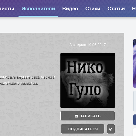
листы
Исполнители
Видео
Стихи
Статьи
Н
Заходила 19.06.2017
записать первые свои песни и
льнейшего развития.
НАПИСАТЬ
ПОДПИСАТЬСЯ