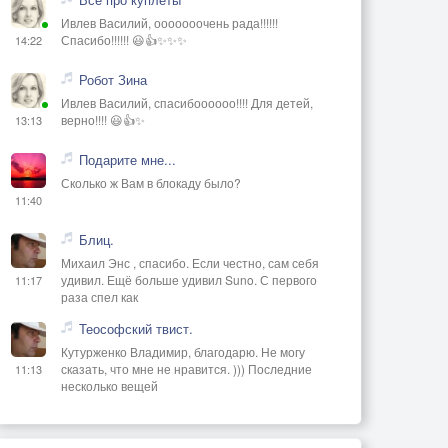
Ивлев Василий, ооооооочень рада!!!!!!
Спасибо!!!!!! 😃👍✨✨✨
14:22
Робот Зина
Ивлев Василий, спасибоооооо!!!! Для детей,
верно!!!! 😃👍✨
13:13
Подарите мне...
Сколько ж Вам в блокаду было?
11:40
Блиц.
Михаил Энс , спасибо. Если честно, сам себя
удивил. Ещё больше удивил Suno. С первого
11:17
раза спел как
Теософский твист.
Кутурженко Владимир, благодарю. Не могу
сказать, что мне не нравится. ))) Последние
11:13
несколько вещей