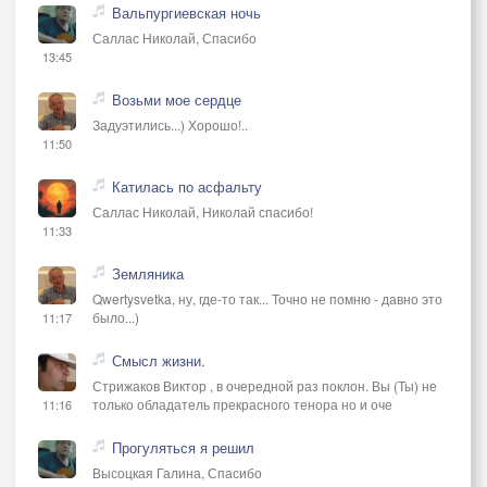
Вальпургиевская ночь
Саллас Николай, Спасибо
13:45
Возьми мое сердце
Задуэтились...) Хорошо!..
11:50
Катилась по асфальту
Саллас Николай, Николай спасибо!
11:33
Земляника
Qwertysvetka, ну, где-то так... Точно не помню - давно это
было...)
11:17
Смысл жизни.
Стрижаков Виктор , в очередной раз поклон. Вы (Ты) не
только обладатель прекрасного тенора но и оче
11:16
Прогуляться я решил
Высоцкая Галина, Спасибо