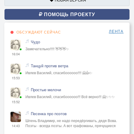
ПОМОЩЬ ПРОЕКТУ
ЛЕНТА
ОБСУЖДАЮТ СЕЙЧАС
Чудо
Замечательно!!!!! 👋👋👋✨
16:04
Танцуй против ветра
Ивлев Василий, спасибоооооо!!!! 🤗👍✨
15:53
Простые мелочи
Ивлев Василий, спасибоооооо!!! Всё верно!!! 🤗✨✨✨
15:52
Песенка про поэтов
Шпень Владимир, не надо передёргивать, дядя Вова.
Поэты - всегда поэты. А вот графоманы, прячущиеся
14:43