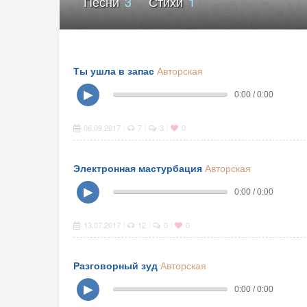
Песни
3
Стихи
1
Ты ушла в запас
Авторская
▶
0:00 / 0:00
06.09.2017
7
3
0
|
|
|
Электронная мастурбация
Авторская
▶
0:00 / 0:00
13.07.2017
12
0
0
|
|
|
Разговорный зуд
Авторская
▶
0:00 / 0:00