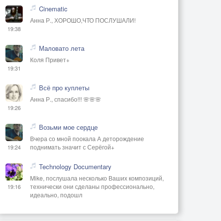
Cinematic
Анна Р., ХОРОШО,ЧТО ПОСЛУШАЛИ!
19:38
Маловато лета
Коля Привет+
19:31
Всё про куплеты
Анна Р., спасибо!!! 🌸🌸🌸
19:26
Возьми мое сердце
Вчера со мной поокала А деторождение
поднимать значит с Серёгой+
19:24
Technology Documentary
Mike, послушала несколько Ваших композиций,
технически они сделаны профессионально,
19:16
идеально, подошл