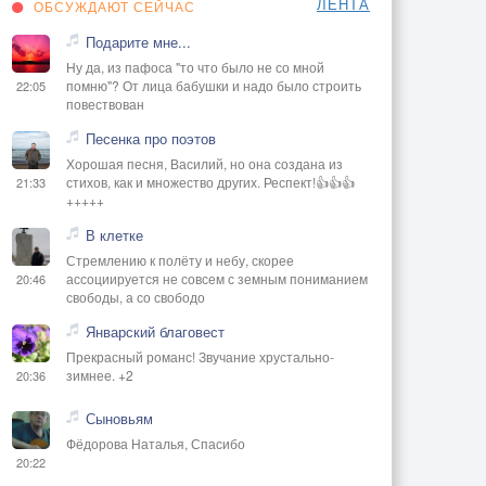
ЛЕНТА
ОБСУЖДАЮТ СЕЙЧАС
Подарите мне...
Ну да, из пафоса "то что было не со мной
помню"? От лица бабушки и надо было строить
22:05
повествован
Песенка про поэтов
Хорошая песня, Василий, но она создана из
стихов, как и множество других. Респект!👍👍👍
21:33
+++++
В клетке
Стремлению к полёту и небу, скорее
ассоциируется не совсем с земным пониманием
20:46
свободы, а со свободо
Январский благовест
Прекрасный романс! Звучание хрустально-
зимнее. +2
20:36
Сыновьям
Фёдорова Наталья, Спасибо
20:22