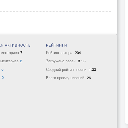
Я АКТИВНОСТЬ
РЕЙТИНГИ
мментариев
7
Рейтинг автора
204
мментариев
2
Загружено песен
3
197
в
0
Средний рейтинг песни
1.33
а
0
Всего прослушиваний
26