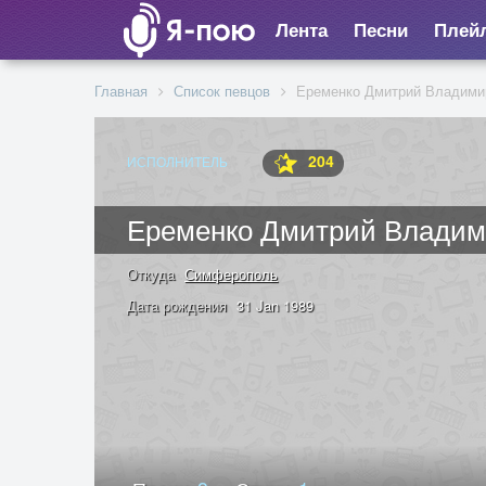
Лента
Песни
Плей
Главная
Список певцов
Еременко Дмитрий Владими
204
ИСПОЛНИТЕЛЬ
Еременко Дмитрий Владим
Откуда
Симферополь
Дата рождения
31 Jan 1989