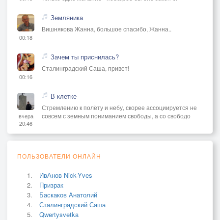
Земляника
Вишнякова Жанна, большое спасибо, Жанна..
00:18
Зачем ты приснилась?
Сталинградский Саша, привет!
00:16
В клетке
Стремлению к полёту и небу, скорее ассоциируется не
совсем с земным пониманием свободы, а со свободо
вчера
20:46
ПОЛЬЗОВАТЕЛИ ОНЛАЙН
ИвАнов Nick-Yves
Призрак
Баскаков Анатолий
Сталинградский Саша
Qwertysvetka