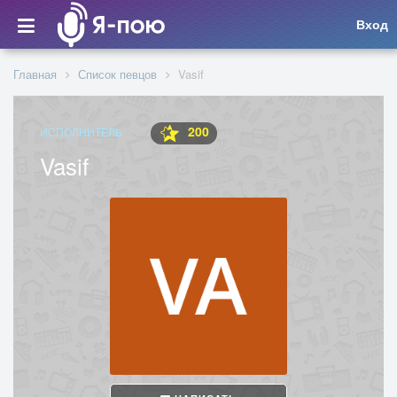
Вход
Главная
Список певцов
Vasif
200
ИСПОЛНИТЕЛЬ
Vasif