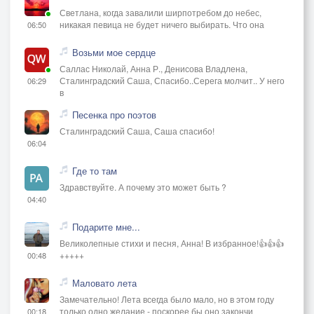
Светлана, когда завалили ширпотребом до небес,
никакая певица не будет ничего выбирать. Что она
06:50
Возьми мое сердце
Саллас Николай, Анна Р., Денисова Владлена,
Сталинградский Саша, Спасибо..Серега молчит.. У него
06:29
в
Песенка про поэтов
Сталинградский Саша, Саша спасибо!
06:04
Где то там
Здравствуйте. А почему это может быть ?
04:40
Подарите мне...
Великолепные стихи и песня, Анна! В избранное!👍👍👍
+++++
00:48
Маловато лета
Замечательно! Лета всегда было мало, но в этом году
только одно желание - поскорее бы оно закончи
00:18