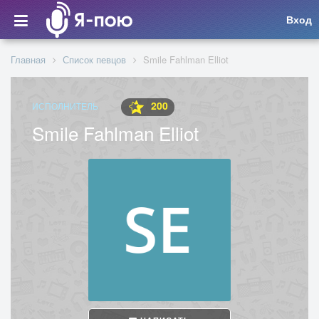
Вход
Главная
Список певцов
Smile Fahlman Elliot
200
ИСПОЛНИТЕЛЬ
Smile Fahlman Elliot