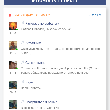
ПОМОЩЬ ПРОЕКТУ
ЛЕНТА
ОБСУЖДАЮТ СЕЙЧАС
Катилась по асфальту
Саллас Николай, Николай спасибо!
11:33
Земляника
Qwertysvetka, ну, где-то так... Точно не помню - давно это
было...)
11:17
Смысл жизни.
Стрижаков Виктор , в очередной раз поклон. Вы (Ты) не
только обладатель прекрасного тенора но и оче
11:16
Чудо
Вася Привет+
09:13
Прогуляться я решил
Высоцкая Галина, Спасибо