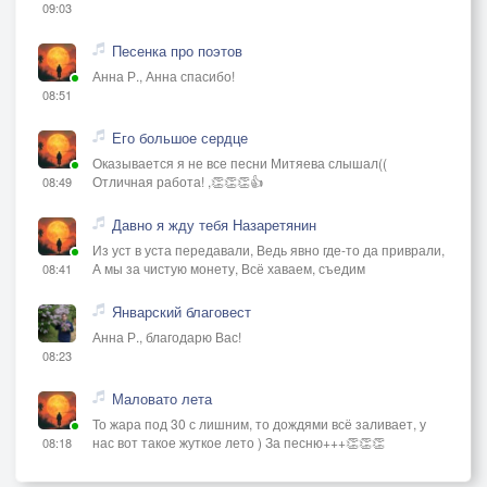
09:03
Песенка про поэтов
Анна Р., Анна спасибо!
08:51
Его большое сердце
Оказывается я не все песни Митяева слышал((
Отличная работа! ,👏👏👏👍
08:49
Давно я жду тебя Назаретянин
Из уст в уста передавали, Ведь явно где-то да приврали,
А мы за чистую монету, Всё хаваем, съедим
08:41
Январский благовест
Анна Р., благодарю Вас!
08:23
Маловато лета
То жара под 30 с лишним, то дождями всё заливает, у
нас вот такое жуткое лето ) За песню+++👏👏👏
08:18