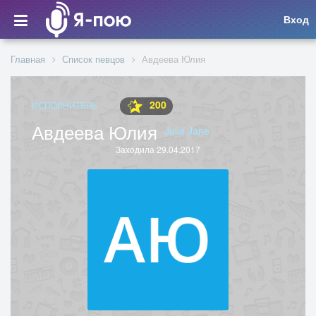
Вход
Главная
Список певцов
Авдеева Юлия
200
ИСПОЛНИТЕЛЬ
Авдеева Юлия
Julia Jane
Заходила 29.04.2017