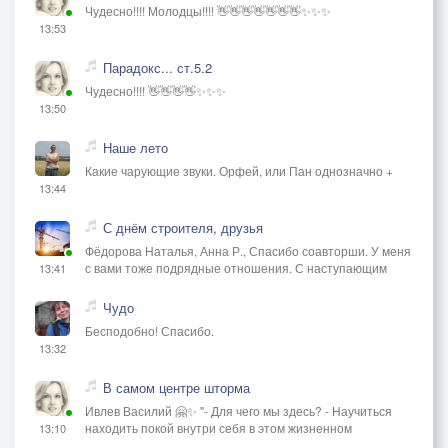
Чудесно!!!! Молодцы!!!! 👋👋👋👋👋👋👋✨✨✨
13:53
Парадокс... ст.5.2
Чудесно!!!! 👋👋👋👋✨✨✨
13:50
Наше лето
Какие чарующие звуки. Орфей, или Пан однозначно +
13:44
С днём строителя, друзья
Фёдорова Наталья, Анна Р., Спасибо соавторши. У меня
с вами тоже подрядные отношения. С наступающим
13:41
Чудо
Бесподобно! Спасибо.
13:32
В самом центре шторма
Ивлев Василий 🤗✨ "- Для чего мы здесь? - Научиться
находить покой внутри себя в этом жизненном
13:10