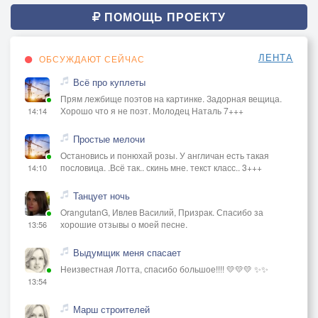
ПОМОЩЬ ПРОЕКТУ
ЛЕНТА
ОБСУЖДАЮТ СЕЙЧАС
Всё про куплеты
Прям лежбище поэтов на картинке. Задорная вещица.
Хорошо что я не поэт. Молодец Наталь 7+++
14:14
Простые мелочи
Остановись и понюхай розы. У англичан есть такая
пословица. .Всё так.. скинь мне. текст класс.. 3+++
14:10
Танцует ночь
OrangutanG, Ивлев Василий, Призрак. Спасибо за
хорошие отзывы о моей песне.
13:56
Выдумщик меня спасает
Неизвестная Лотта, спасибо большое!!!! 💛💛💛 ✨✨
13:54
Марш строителей