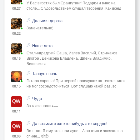
У Вас в гостях был Орангутанг! Подарки и вино на
столе... С удовольствием слушал творения. Как всегд
08:27
Дальняя дорога
Замечательно)
08:22
Наше лето
Сталинградский Саша, Ивлев Василий, Стрижаков
Виктор , Денисова Владлена, Шпень Владимир,
08:16
Вишнякова
Танцует ночь
Гитара хороша! При первой прослушке на тексте никак
не мог сосредоточиться. Вот слушаю какой раз, вс
08:15
Чудо
За глазеночки+++
08:11
Да возьмите же кто-нибудь это сердце!
Вот так.. Я ему это.. при луне... А он взял и завязал на
спине... 🤦🥺
08:06