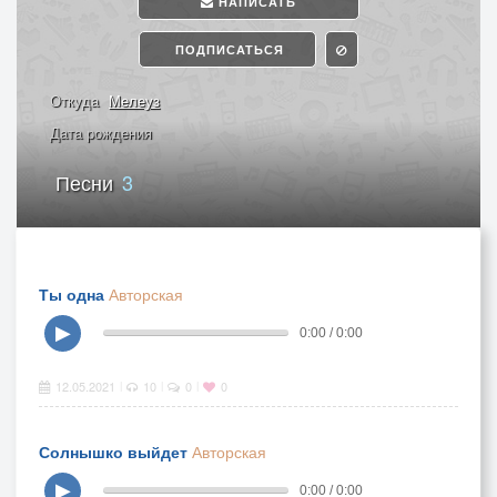
НАПИСАТЬ
ПОДПИСАТЬСЯ
Откуда
Мелеуз
Дата рождения
Песни
3
Ты одна
Авторская
▶
0:00 / 0:00
12.05.2021
10
0
0
|
|
|
Солнышко выйдет
Авторская
▶
0:00 / 0:00