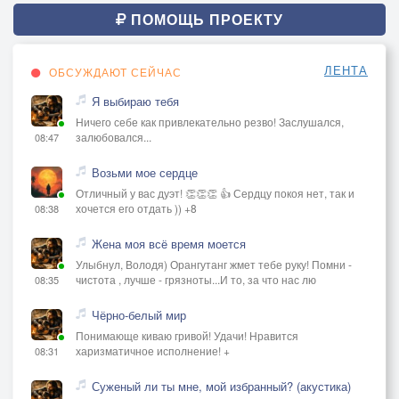
ПОМОЩЬ ПРОЕКТУ
ЛЕНТА
ОБСУЖДАЮТ СЕЙЧАС
Я выбираю тебя
Ничего себе как привлекательно резво! Заслушался,
залюбовался...
08:47
Возьми мое сердце
Отличный у вас дуэт! 👏👏👏 👍 Сердцу покоя нет, так и
хочется его отдать )) +8
08:38
Жена моя всё время моется
Улыбнул, Володя) Орангутанг жмет тебе руку! Помни -
чистота , лучше - грязноты...И то, за что нас лю
08:35
Чёрно-белый мир
Понимающе киваю гривой! Удачи! Нравится
харизматичное исполнение! +
08:31
Суженый ли ты мне, мой избранный? (акустика)