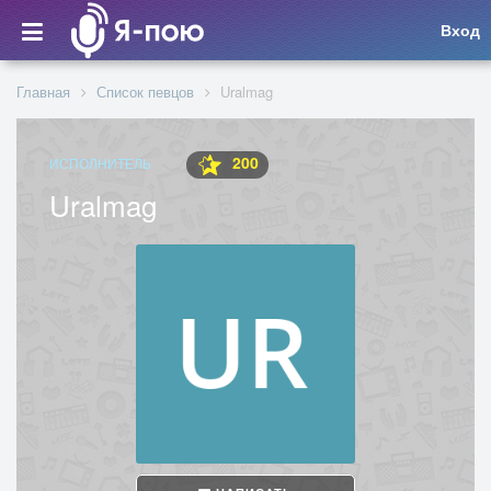
Вход
Главная
Список певцов
Uralmag
200
ИСПОЛНИТЕЛЬ
Uralmag