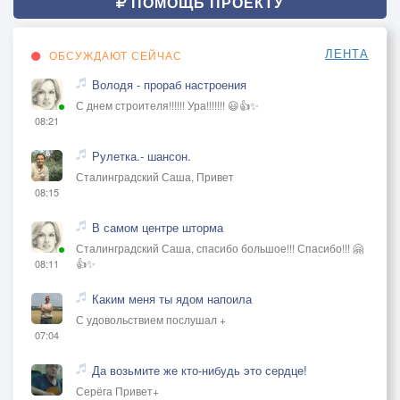
ПОМОЩЬ ПРОЕКТУ
ЛЕНТА
ОБСУЖДАЮТ СЕЙЧАС
Володя - прораб настроения
С днем строителя!!!!!! Ура!!!!!!! 😃👍✨
08:21
Рулетка.- шансон.
Сталинградский Саша, Привет
08:15
В самом центре шторма
Сталинградский Саша, спасибо большое!!! Спасибо!!! 🤗
👍✨
08:11
Каким меня ты ядом напоила
С удовольствием послушал +
07:04
Да возьмите же кто-нибудь это сердце!
Серёга Привет+