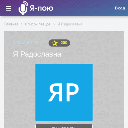
Вход
Главная
Список певцов
Я Радославна
200
ИСПОЛНИТЕЛЬ
Я Радославна