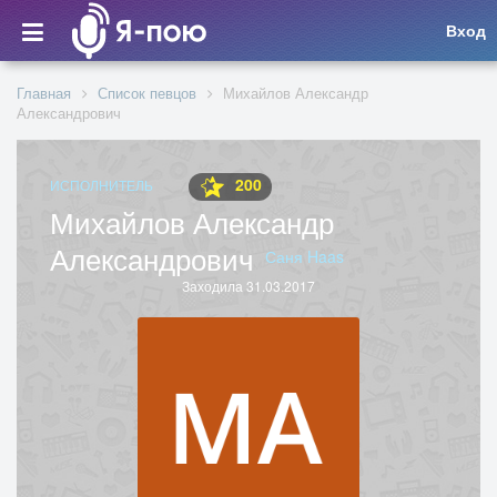
Вход
Главная
Список певцов
Михайлов Александр
Александрович
200
ИСПОЛНИТЕЛЬ
Михайлов Александр
Александрович
Саня Haas
Заходила 31.03.2017