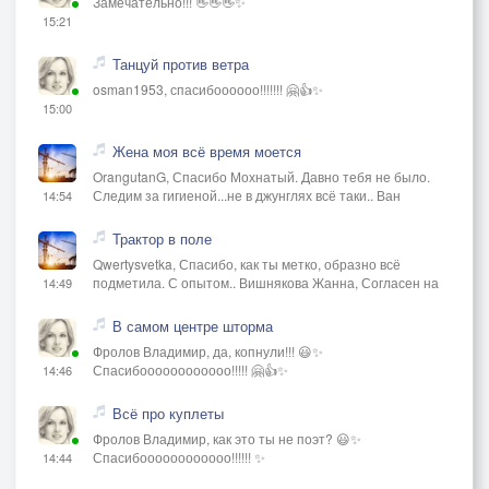
Замечательно!!! 👋👋👋✨
15:21
Танцуй против ветра
osman1953, спасибоооооо!!!!!!! 🤗👍✨
15:00
Жена моя всё время моется
OrangutanG, Спасибо Мохнатый. Давно тебя не было.
Следим за гигиеной...не в джунглях всё таки.. Ван
14:54
Трактор в поле
Qwertysvetka, Спасибо, как ты метко, образно всё
подметила. С опытом.. Вишнякова Жанна, Согласен на
14:49
В самом центре шторма
Фролов Владимир, да, копнули!!! 😃✨
Спасибоооооооооооо!!!!! 🤗👍✨
14:46
Всё про куплеты
Фролов Владимир, как это ты не поэт? 😃✨
Спасибоооооооооооо!!!!!! ✨
14:44