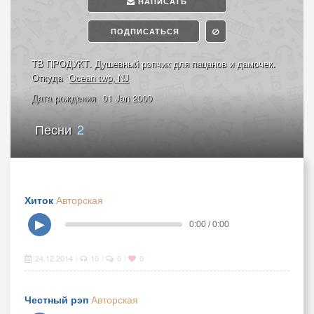
НАПИСАТЬ
ПОДПИСАТЬСЯ
ТВ ПРОДУКТ. Душевный рэпчик для пацанов и дамочек.
Откуда
Ocean twp, NJ
Дата рождения
01 Jan 2000
Песни
2
Хиток
Авторская
▶
0:00 / 0:00
24.12.2014
10
0
0
|
|
|
Честный рэп
Авторская