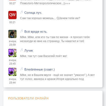
Помолого-Метеорологическое...))+++
00:27
Солнца луч.
Сам так хорошо можешь... 🤔Зачем тебе ии?
00:21
Всё вроде есть.
Mike. Mike, или кто ты там по жизни - я просил тебя
незаходи ко мне на страницу. Ты накатил и теб
вчера
23:59
Лучик
Mike, так тут сам Василий поёт же!
вчера
23:45
Влюблённые (соавт.)
Mike, не в Вашем вкусе - ещё не значит "ужасно".) А вот
тут голос, манера и аранж Игоря идеально под
вчера
23:44
ПОЛЬЗОВАТЕЛИ ОНЛАЙН