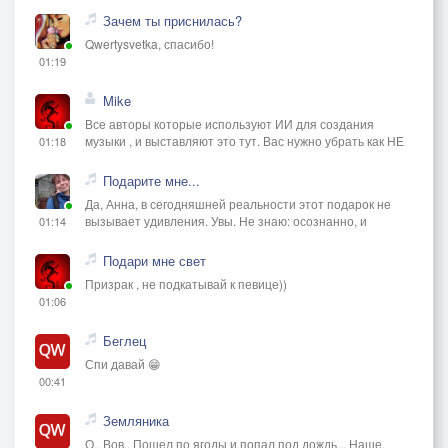
Зачем ты приснилась?
Qwertysvetka, спасибо!
01:19
Mike
Все авторы которые используют ИИ для создания
музыки , и выставляют это тут. Вас нужно убрать как НЕ
01:18
Подарите мне...
Да, Анна, в сегодняшней реальности этот подарок не
вызывает удивления. Увы. Не знаю: осознанно, и
01:14
Подари мне свет
Призрак , не подкатывай к певице))
01:06
Беглец
Спи давай 😁
00:41
Земляника
О.. Вов.. Пошел по ягоды и попал под дождь... Наше.