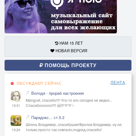
НАМ 15 ЛЕТ
НОВАЯ ВЕРСИЯ
ПОМОЩЬ ПРОЕКТУ
ЛЕНТА
ОБСУЖДАЮТ СЕЙЧАС
Володя - прораб настроения
Mangust, спасибо!!!! Что-то его сегодня не видно...
Спасибоооооо!!!!! 🤗💛💛💛✨
13:31
Парадокс... ст.5.2
Шпень Владимир, спасибушки!Фролов Владимир, ну не
только,просто так совпало,подряд,спасибо!
13:24