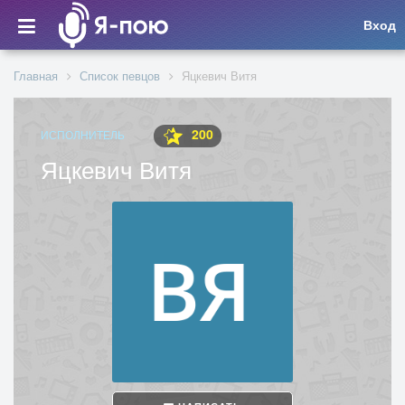
Вход
Главная
Список певцов
Яцкевич Витя
200
ИСПОЛНИТЕЛЬ
Яцкевич Витя