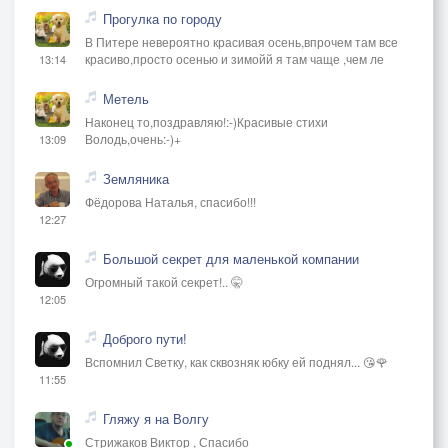
Прогулка по городу
В Питере невероятно красивая осень,впрочем там все
красиво,просто осенью и зимойй я там чаще ,чем ле
13:14
Метель
Наконец то,поздравляю!:-)Красивые стихи
Володь,очень:-)+
13:09
Земляника
Фёдорова Наталья, спасибо!!!
12:27
Большой секрет для маленькой компании
Огромный такой секрет!.. 🤫
12:05
Доброго пути!
Вспомнил Светку, как сквозняк юбку ей поднял... 😘🌹
11:55
Гляжу я на Волгу
Стрижаков Виктор , Спасибо