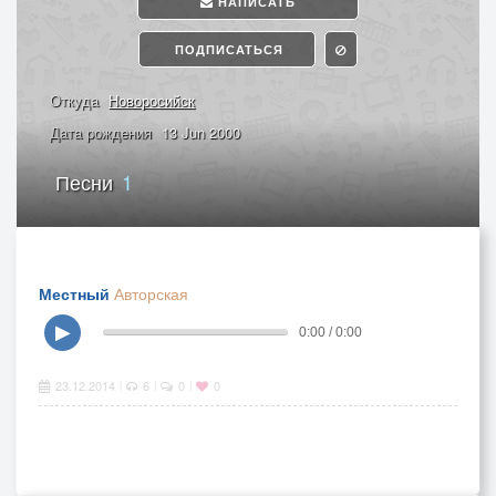
НАПИСАТЬ
ПОДПИСАТЬСЯ
Откуда
Новоросийск
Дата рождения
13 Jun 2000
Песни
1
Местный
Авторская
▶
0:00 / 0:00
23.12.2014
6
0
0
|
|
|