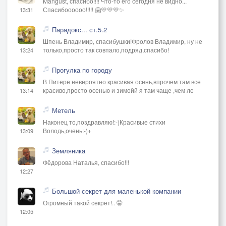
Mangust, спасибо!!!! Что-то его сегодня не видно...
Спасибоооооо!!!!! 🤗💛💛💛✨
13:31
Парадокс... ст.5.2
Шпень Владимир, спасибушки!Фролов Владимир, ну не
только,просто так совпало,подряд,спасибо!
13:24
Прогулка по городу
В Питере невероятно красивая осень,впрочем там все
красиво,просто осенью и зимойй я там чаще ,чем ле
13:14
Метель
Наконец то,поздравляю!:-)Красивые стихи
Володь,очень:-)+
13:09
Земляника
Фёдорова Наталья, спасибо!!!
12:27
Большой секрет для маленькой компании
Огромный такой секрет!.. 🤫
12:05