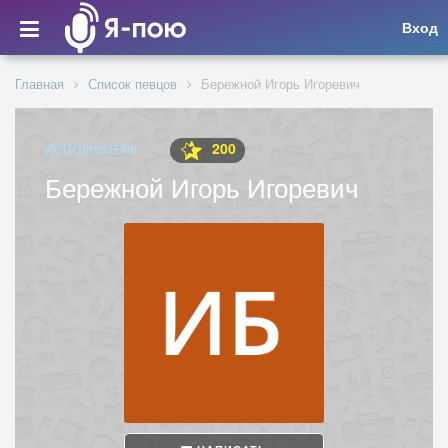
Вход
Главная
Список певцов
Бережной Игорь Игоревич
200
ИСПОЛНИТЕЛЬ
Бережной Игорь Игоревич