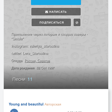
НАПИСАТЬ
ПОДПИСАТЬСЯ
Приложение через которые я создаю каверы -
"Smule"
Instagram: valeriya_starostina
twitter: Lera_Starostina
Откуда
Россия, Саратов
Дата рождения
02 Oct 1997
Песни
11
Young and beautiful
Авторская