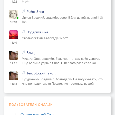
✨✨✨
14:22
Робот Зина
Ивлев Василий, спасибоооооо!!!! Для детей, верно!!!! 😃
👍✨
13:13
Подарите мне...
Сколько ж Вам в блокаду было?
11:40
Блиц.
Михаил Энс , спасибо. Если честно, сам себя удивил.
Ещё больше удивил Suno. С первого раза спел как
11:17
Теософский твист.
Кутурженко Владимир, благодарю. Не могу сказать, что
мне не нравится. ))) Последние несколько вещей
11:13
ПОЛЬЗОВАТЕЛИ ОНЛАЙН
Сталинградский Саша