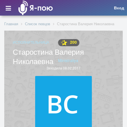
Вход
Главная
Список певцов
Старостина Валерия Николаевна
200
ИСПОЛНИТЕЛЬНИЦА
Старостина Валерия
Николаевна
Ministraliya
Заходила 08.02.2017