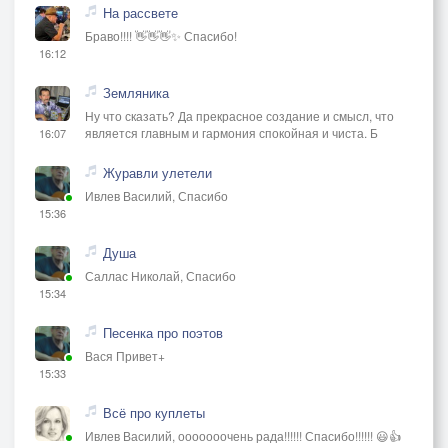
На рассвете
Браво!!!! 👋👋👋✨ Спасибо!
16:12
Земляника
Ну что сказать? Да прекрасное создание и смысл, что
является главным и гармония спокойная и чиста. Б
16:07
Журавли улетели
Ивлев Василий, Спасибо
15:36
Душа
Саллас Николай, Спасибо
15:34
Песенка про поэтов
Вася Привет+
15:33
Всё про куплеты
Ивлев Василий, ооооооочень рада!!!!!! Спасибо!!!!!! 😃👍