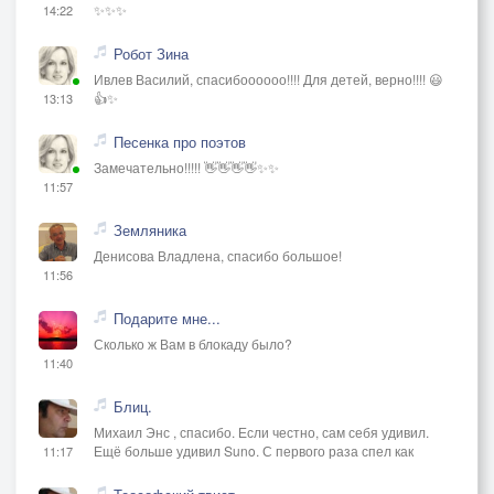
✨✨✨
14:22
Робот Зина
Ивлев Василий, спасибоооооо!!!! Для детей, верно!!!! 😃
👍✨
13:13
Песенка про поэтов
Замечательно!!!!! 👋👋👋👋✨✨
11:57
Земляника
Денисова Владлена, спасибо большое!
11:56
Подарите мне...
Сколько ж Вам в блокаду было?
11:40
Блиц.
Михаил Энс , спасибо. Если честно, сам себя удивил.
Ещё больше удивил Suno. С первого раза спел как
11:17