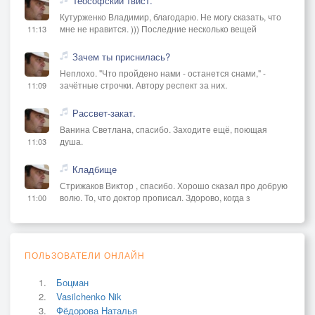
Теософский твист.
Кутурженко Владимир, благодарю. Не могу сказать, что
мне не нравится. ))) Последние несколько вещей
11:13
Зачем ты приснилась?
Неплохо. "Что пройдено нами - останется снами," -
зачётные строчки. Автору респект за них.
11:09
Рассвет-закат.
Ванина Светлана, спасибо. Заходите ещё, поющая
душа.
11:03
Кладбище
Стрижаков Виктор , спасибо. Хорошо сказал про добрую
волю. То, что доктор прописал. Здорово, когда з
11:00
ПОЛЬЗОВАТЕЛИ ОНЛАЙН
Боцман
Vasilchenko Nik
Фёдорова Наталья