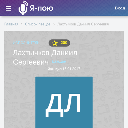
Вход
Главная
Список певцов
Лахтычков Даниил Сергеевич
200
ИСПОЛНИТЕЛЬ
Лахтычков Даниил
Сергеевич
ДжеДан
Заходил 16.01.2017