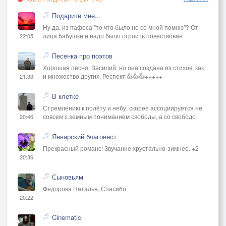
Подарите мне...
Ну да, из пафоса "то что было не со мной помню"? От
лица бабушки и надо было строить повествован
22:05
Песенка про поэтов
Хорошая песня, Василий, но она создана из стихов, как
и множество других. Респект!👍👍👍+++++
21:33
В клетке
Стремлению к полёту и небу, скорее ассоциируется не
совсем с земным пониманием свободы, а со свободо
20:46
Январский благовест
Прекрасный романс! Звучание хрустально-зимнее. +2
20:36
Сыновьям
Фёдорова Наталья, Спасибо
20:22
Cinematic