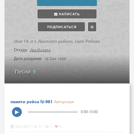
НАПИСАТЬ
ПОДПИСАТЬСЯ
Мне 18, я с Увинского района, село Рябово
Откуда
Ува-Ижевск
Дата рождения
12 Dec 1998
Песни
1
памяти рейса fz-981
Авторская
▶
0:00 / 0:00
16.01.2017
11
1
0
|
|
|