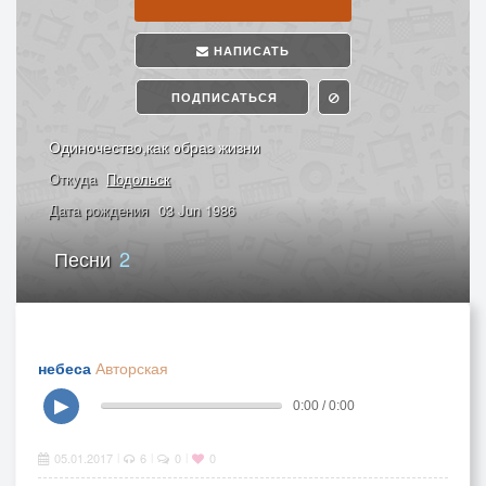
НАПИСАТЬ
ПОДПИСАТЬСЯ
Одиночество,как образ жизни
Откуда
Подольск
Дата рождения
03 Jun 1986
Песни
2
небеса
Авторская
▶
0:00 / 0:00
05.01.2017
6
0
0
|
|
|