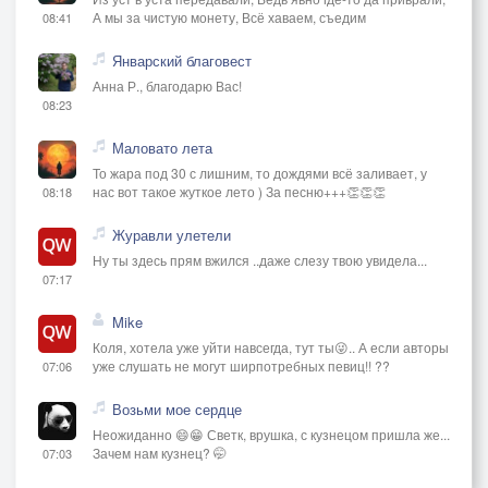
А мы за чистую монету, Всё хаваем, съедим
08:41
Январский благовест
Анна Р., благодарю Вас!
08:23
Маловато лета
То жара под 30 с лишним, то дождями всё заливает, у
нас вот такое жуткое лето ) За песню+++👏👏👏
08:18
Журавли улетели
Ну ты здесь прям вжился ..даже слезу твою увидела...
07:17
Mike
Коля, хотела уже уйти навсегда, тут ты😜.. А если авторы
уже слушать не могут ширпотребных певиц!! ??
07:06
Возьми мое сердце
Неожиданно 😄😁 Светк, врушка, с кузнецом пришла же...
Зачем нам кузнец? 🤭
07:03