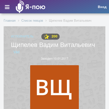
Вход
Главная
Список певцов
Щипелев Вадим Витальевич
200
ИСПОЛНИТЕЛЬ
Щипелев Вадим Витальевич
Väd
Заходил 10.01.2017