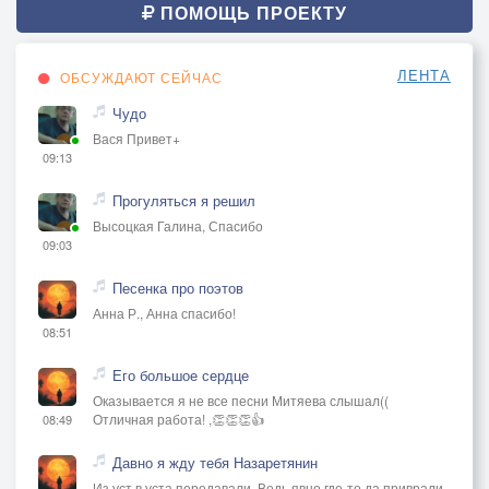
ПОМОЩЬ ПРОЕКТУ
ЛЕНТА
ОБСУЖДАЮТ СЕЙЧАС
Чудо
Вася Привет+
09:13
Прогуляться я решил
Высоцкая Галина, Спасибо
09:03
Песенка про поэтов
Анна Р., Анна спасибо!
08:51
Его большое сердце
Оказывается я не все песни Митяева слышал((
Отличная работа! ,👏👏👏👍
08:49
Давно я жду тебя Назаретянин
Из уст в уста передавали, Ведь явно где-то да приврали,