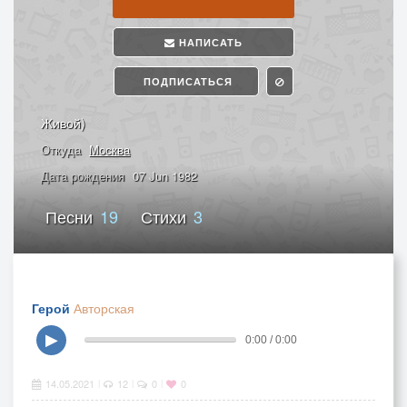
НАПИСАТЬ
ПОДПИСАТЬСЯ
Живой)
Откуда
Москва
Дата рождения
07 Jun 1982
Песни
19
Стихи
3
Герой
Авторская
▶
0:00 / 0:00
14.05.2021
12
0
0
|
|
|