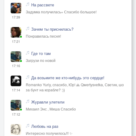
На рассвете
Задумка получилась+ Спасибо большое!
17:39
Зачем ты приснилась?
Понравилась песня!
17:21
Где то там
Загрузи по новой
17:16
Да возьмите же кто-нибудь это сердце!
Romanko Yuriy, спасибо, Юр! 🙏 Qwertysvetka, Светик, шо
за бунт на корабле? :))
17:14
Журавли улетели
Михаил Энс , Миша Спасибо
17:12
Любовь на раз
Интересно получилось!!! ✨