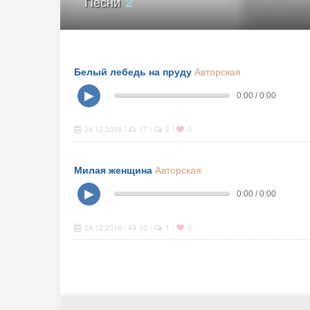
Песни
2
Белый лебедь на пруду
Авторская
▶
0:00 / 0:00
24.12.2016
17
2
0
|
|
|
Милая женщина
Авторская
▶
0:00 / 0:00
24.12.2016
10
1
0
|
|
|