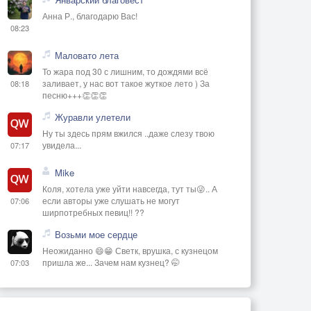
Анна Р., благодарю Вас!
08:23
Маловато лета
То жара под 30 с лишним, то дождями всё
заливает, у нас вот такое жуткое лето ) За
08:18
песню+++👏👏👏
Журавли улетели
Ну ты здесь прям вжился ..даже слезу твою
увидела...
07:17
Mike
Коля, хотела уже уйти навсегда, тут ты😜.. А
если авторы уже слушать не могут
07:06
ширпотребных певиц!! ??
Возьми мое сердце
Неожиданно 😄😁 Светк, врушка, с кузнецом
пришла же... Зачем нам кузнец? 🤭
07:03