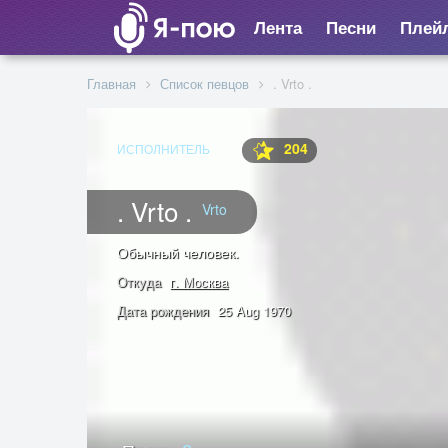
Лента
Песни
Плей
Главная
Список певцов
. Vrto .
204
ИСПОЛНИТЕЛЬ
. Vrto .
Vrto
Обычный человек.
Откуда
г. Москва
Дата рождения
25 Aug 1970