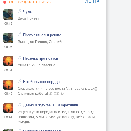
ЛЕНТА
ОБСУЖДАЮТ СЕЙЧАС
Чудо
Вася Привет+
09:13
Прогуляться я решил
Высоцкая Галина, Спасибо
09:03
Песенка про поэтов
Анна Р., Анна спасибо!
08:51
Его большое сердце
Оказывается я не все песни Митяева слышал((
Отличная работа! ,👏👏👏👍
08:49
Давно я жду тебя Назаретянин
Из уст в уста передавали, Ведь явно где-то да
приврали, А мы за чистую монету, Всё хаваем,
08:41
съедим
Январский благовест