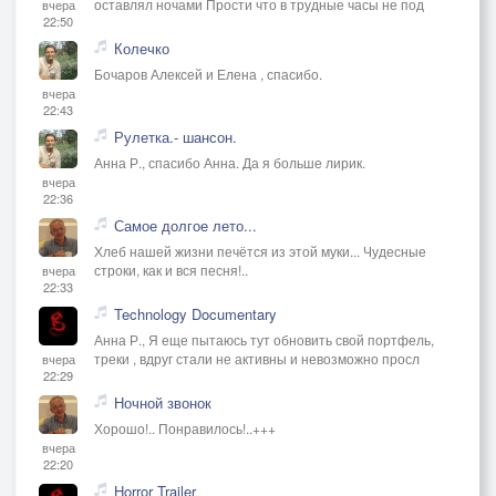
оставлял ночами Прости что в трудные часы не под
вчера
22:50
Колечко
Бочаров Алексей и Елена , спасибо.
вчера
22:43
Рулетка.- шансон.
Анна Р., спасибо Анна. Да я больше лирик.
вчера
22:36
Самое долгое лето...
Хлеб нашей жизни печётся из этой муки... Чудесные
строки, как и вся песня!..
вчера
22:33
Technology Documentary
Анна Р., Я еще пытаюсь тут обновить свой портфель,
треки , вдруг стали не активны и невозможно просл
вчера
22:29
Ночной звонок
Хорошо!.. Понравилось!..+++
вчера
22:20
Horror Trailer