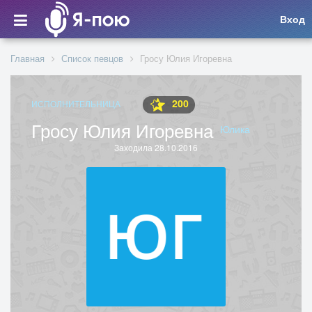
Вход
Главная
Список певцов
Гросу Юлия Игоревна
200
ИСПОЛНИТЕЛЬНИЦА
Гросу Юлия Игоревна
Юлика
Заходила 28.10.2016