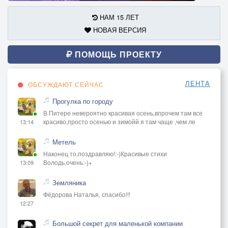
НАМ 15 ЛЕТ
НОВАЯ ВЕРСИЯ
ПОМОЩЬ ПРОЕКТУ
ЛЕНТА
ОБСУЖДАЮТ СЕЙЧАС
Прогулка по городу
В Питере невероятно красивая осень,впрочем там все
красиво,просто осенью и зимойй я там чаще ,чем ле
13:14
Метель
Наконец то,поздравляю!:-)Красивые стихи
Володь,очень:-)+
13:09
Земляника
Фёдорова Наталья, спасибо!!!
12:27
Большой секрет для маленькой компании