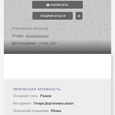
НАПИСАТЬ
ПОДПИСАТЬСЯ
Утонченная натура)))
Откуда
петропавловск
Дата рождения
14 Mar 1990
ТВОРЧЕСКАЯ АКТИВНОСТЬ
Основной стиль
Разное
Инструмент
Гитара,фортепиано,вокал
Творческий псевдоним
Юлика