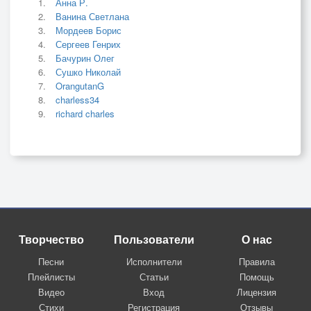
Анна Р.
Ванина Светлана
Мордеев Борис
Сергеев Генрих
Бачурин Олег
Сушко Николай
OrangutanG
charless34
richard charles
Творчество
Пользователи
О нас
Песни
Исполнители
Правила
Плейлисты
Статьи
Помощь
Видео
Вход
Лицензия
Стихи
Регистрация
Отзывы