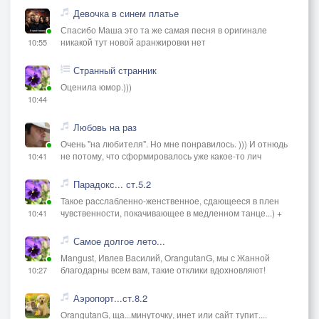
Девочка в синем платье
Спасибо Маша это та же самая песня в оригинале
никакой тут новой аранжировки нет
10:55
Странный странник
Оценила юмор.)))
10:44
Любовь на раз
Очень "на любителя". Но мне понравилось. ))) И отнюдь
не потому, что сформировалось уже какое-то лич
10:41
Парадокс... ст.5.2
Такое расслабленно-женственное, сдающееся в плен
чувственности, покачивающее в медленном танце...) +
10:41
Самое долгое лето...
Mangust, Ивлев Василий, OrangutanG, мы с Жанной
благодарны всем вам, такие отклики вдохновляют!
10:27
Аэропорт...ст.8.2
OrangutanG, ща...минуточку, инет или сайт тупит....