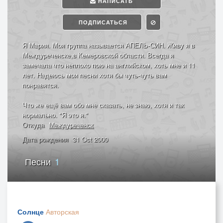
НАПИСАТЬ
ПОДПИСАТЬСЯ
Я Мария. Моя группа называется АПЕЛЬ-СИН. Живу я в
Междуреченске,в Кемеровской области. Всегда я
замечала что неплохо пою на английском, хоть мне и 11
лет. Надеюсь мои песни хотя бы чуть-чуть вам
понравятся.
Что же ещё вам обо мне сказать, не знаю, хотя и так
нормально. "Я это я."
Откуда
Междуреченск
Дата рождения
31 Oct 2000
Песни
1
Солнце
Авторская